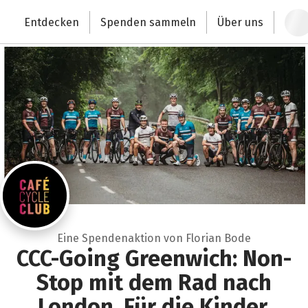
Zum Hauptinhalt springen
Erklärung zur Barrierefreiheit anzeigen
Entdecken
Spenden sammeln
Über uns
Deutschlands größte Spendenplattform
Eine Spendenaktion von Florian Bode
CCC-Going Greenwich: Non-
Stop mit dem Rad nach
London. Für die Kinder.