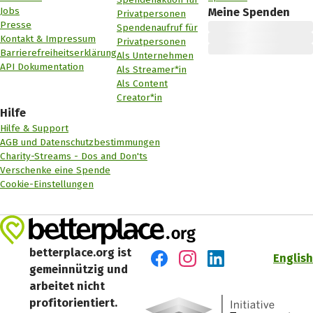
Jobs
Meine Spenden
Privatpersonen
Presse
Spendenaufruf für
Kontakt & Impressum
Privatpersonen
Barrierefreiheitserklärung
Als Unternehmen
API Dokumentation
Als Streamer*in
Als Content
Creator*in
Hilfe
Hilfe & Support
AGB und Datenschutzbestimmungen
Charity-Streams - Dos and Don'ts
Verschenke eine Spende
Cookie-Einstellungen
betterplace.org ist
English
gemeinnützig und
Besuch' uns auf Facebook
Besuch' uns auf Instagr
Besuch' uns auf Lin
arbeitet nicht
profitorientiert.