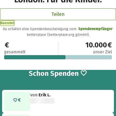
Teilen
Beendet
Du erhältst eine Spendenbescheinigung vom
Spendenempfänger
betterplace (betterplace.org gGmbH).
5.690 €
10.000 €
gesammelt
unser Ziel
117
Schon
Spenden 🤍
von
Erik L.