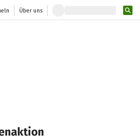
eln
Über uns
Pro
denaktion