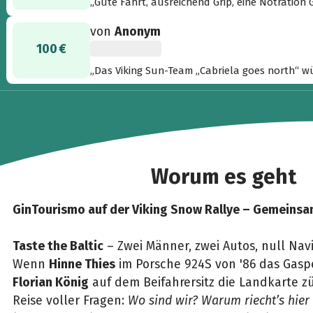
„Gute Fahrt, ausreichend Grip, eine Notration
– das wünscht euch das Team von CARSPIRIT.“
von
Anonym
100 €
„Das Viking Sun-Team „Cabriela goes north“ 
Start in die Abenteuer der Viking Snow 2026!! ❄️
Worum es geht
GinTourismo auf der Viking Snow Rallye – Gemeins
Taste the Baltic
– Zwei Männer, zwei Autos, null Navi
Wenn
Hinne Thies
im Porsche 924S von '86 das Gasp
Florian König
auf dem Beifahrersitz die Landkarte zü
Reise voller Fragen:
Wo sind wir? Warum riecht’s hie