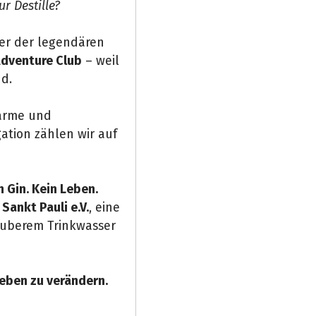
r Destille?
ner der legendären
Adventure Club
– weil
d.
harme und
ation zählen wir auf
 Gin. Kein Leben.
Sankt Pauli e.V.
, eine
sauberem Trinkwasser
Leben zu verändern.