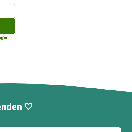
nger
enden 🤍