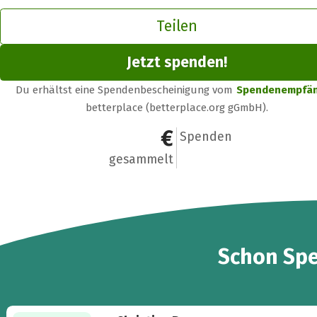
Teilen
Jetzt spenden!
Du erhältst eine Spendenbescheinigung vom
Spendenempfä
betterplace (betterplace.org gGmbH).
1.300 €
9
Spenden
gesammelt
9
Schon
Sp