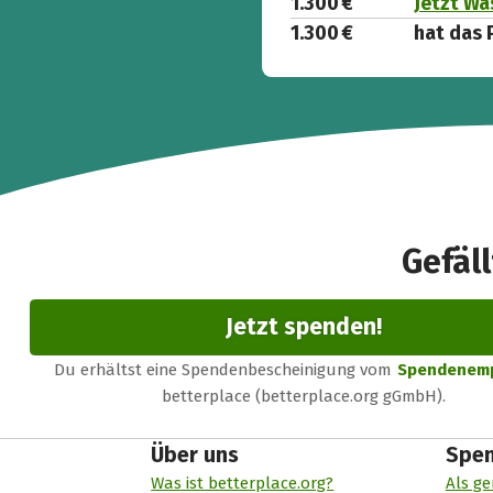
1.300 €
Jetzt Wa
1.300 €
hat das 
Gefäll
Jetzt spenden!
Du erhältst eine Spendenbescheinigung vom
Spendenem
betterplace (betterplace.org gGmbH).
Über uns
Spe
Was ist betterplace.org?
Als ge