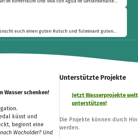
 Gin im Kofferraum und Viva con Agua im Getränkehalter
wünscht euch einen guten Rutsch und fulminant guten
 “
Unterstützte Projekte
am Wasser schenken!
Jetzt Wasserprojekte wel
unterstützen!
gation.
edal küsst und
Die Projekte können durch Hi
ckt, beginnt eine
werden.
r nach Wacholder? Und