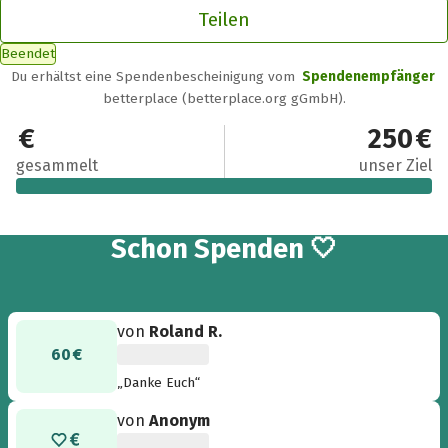
Teilen
Beendet
Du erhältst eine Spendenbescheinigung vom
Spendenempfänger
betterplace (betterplace.org gGmbH).
615 €
250 €
gesammelt
unser Ziel
20
Schon
Spenden 🤍
von
Roland R.
60 €
„Danke Euch“
von
Anonym