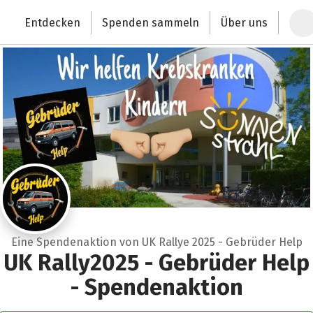
Zum Hauptinhalt springen
Erklärung zur Barrierefreiheit anzeigen
Entdecken
Spenden sammeln
Über uns
Deutschlands größte Spendenplattform
Eine Spendenaktion von UK Rallye 2025 - Gebrüder Help
UK Rally2025 - Gebrüder Help
- Spendenaktion