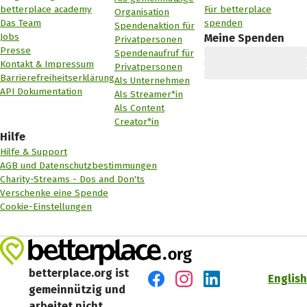
betterplace academy
Für betterplace
Organisation
Das Team
spenden
Spendenaktion für
Jobs
Meine Spenden
Privatpersonen
Presse
Spendenaufruf für
Kontakt & Impressum
Privatpersonen
Barrierefreiheitserklärung
Als Unternehmen
API Dokumentation
Als Streamer*in
Als Content
Creator*in
Hilfe
Hilfe & Support
AGB und Datenschutzbestimmungen
Charity-Streams - Dos and Don'ts
Verschenke eine Spende
Cookie-Einstellungen
betterplace.org ist
English
gemeinnützig und
Besuch' uns auf Facebook
Besuch' uns auf Instagr
Besuch' uns auf Lin
arbeitet nicht