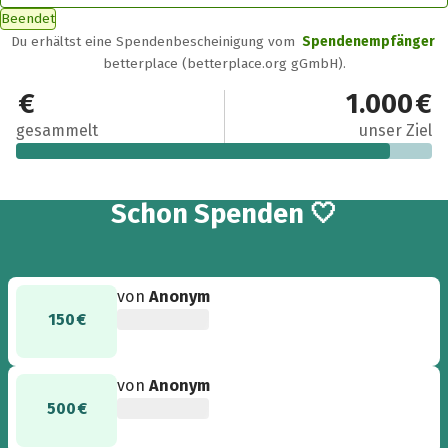
Beendet
Du erhältst eine Spendenbescheinigung vom
Spendenempfänger
betterplace (betterplace.org gGmbH).
900 €
1.000 €
gesammelt
unser Ziel
3
Schon
Spenden 🤍
von
Anonym
150 €
von
Anonym
500 €