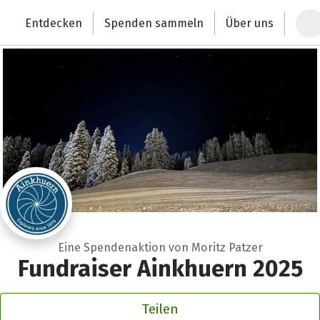
Zum Hauptinhalt springen
Erklärung zur Barrierefreiheit anzeigen
Entdecken
Spenden sammeln
Über uns
Deutschlands größte Spendenplattform
Eine Spendenaktion von Moritz Patzer
Fundraiser Ainkhuern 2025
Teilen