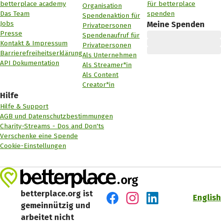
betterplace academy
Für betterplace
Organisation
Das Team
spenden
Spendenaktion für
Jobs
Meine Spenden
Privatpersonen
Presse
Spendenaufruf für
Kontakt & Impressum
Privatpersonen
Barrierefreiheitserklärung
Als Unternehmen
API Dokumentation
Als Streamer*in
Als Content
Creator*in
Hilfe
Hilfe & Support
AGB und Datenschutzbestimmungen
Charity-Streams - Dos and Don'ts
Verschenke eine Spende
Cookie-Einstellungen
betterplace.org ist
English
gemeinnützig und
Besuch' uns auf Facebook
Besuch' uns auf Instagr
Besuch' uns auf Lin
arbeitet nicht