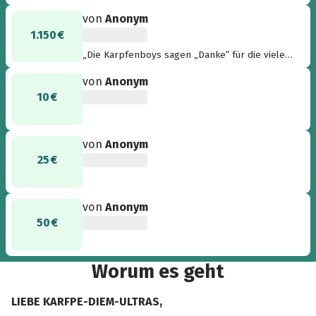
von
Anonym
1.150 €
„Die Karpfenboys sagen „Danke“ für die vielen
Spenden und Kalenderkäufe in diesem Jahr ♥️“
von
Anonym
10 €
von
Anonym
25 €
von
Anonym
50 €
Worum es geht
LIEBE KARFPE-DIEM-ULTRAS,