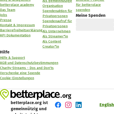
Als gemeinnützige
betterplace academy
Für betterplace
Organisation
Das Team
spenden
Spendenaktion für
Jobs
Meine Spenden
Privatpersonen
Presse
Spendenaufruf für
Kontakt & Impressum
Privatpersonen
Barrierefreiheitserklärung
Als Unternehmen
API Dokumentation
Als Streamer*in
Als Content
Creator*in
Hilfe
Hilfe & Support
AGB und Datenschutzbestimmungen
Charity-Streams - Dos and Don'ts
Verschenke eine Spende
Cookie-Einstellungen
betterplace.org ist
English
gemeinnützig und
Besuch' uns auf Facebook
Besuch' uns auf Instagr
Besuch' uns auf Lin