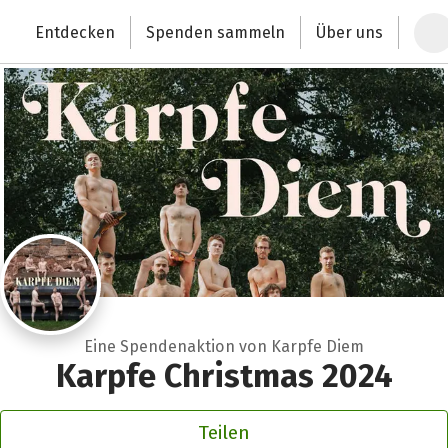
Zum Hauptinhalt springen
Erklärung zur Barrierefreiheit anzeigen
Entdecken
Spenden sammeln
Über uns
Deutschlands größte Spendenplattform
Eine Spendenaktion von Karpfe Diem
Karpfe Christmas 2024
Teilen