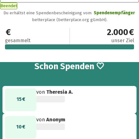
Beendet
Du erhältst eine Spendenbescheinigung vom
Spendenempfänger
betterplace (betterplace.org gGmbH).
2.220 €
2.000 €
gesammelt
unser Ziel
28
Schon
Spenden 🤍
von
Theresia A.
15 €
von
Anonym
10 €