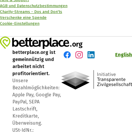
AGB und Datenschutzbestimmungen
Charity-Streams - Dos and Don'ts
Verschenke eine Spende
Cookie-Einstellungen
betterplace.org ist
English
gemeinnützig und
Besuch' uns auf Facebook
Besuch' uns auf Instagr
Besuch' uns auf Lin
arbeitet nicht
profitorientiert.
Unsere
Bezahlmöglichkeiten:
Apple Pay, Google Pay,
PayPal, SEPA
Lastschrift,
Kreditkarte,
Überweisung.
USt-IdNr.: