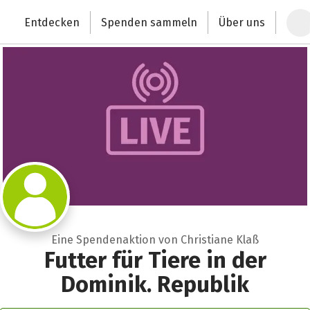
Zum Hauptinhalt springen
Erklärung zur Barrierefreiheit anzeigen
Entdecken
Spenden sammeln
Über uns
Deutschlands größte Spendenplattform
Eine Spendenaktion von Christiane Klaß
Futter für Tiere in der
Dominik. Republik