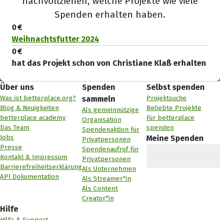
nachvollziehen, welche Projekte wie viele
Spenden erhalten haben.
0 €
Weihnachtsfutter 2024
0 €
hat das Projekt schon von Christiane Klaß erhalten
Über uns
Spenden
Selbst spenden
Was ist betterplace.org?
Projektsuche
sammeln
Blog & Neuigkeiten
Beliebte Projekte
Als gemeinnützige
betterplace academy
Für betterplace
Organisation
Das Team
spenden
Spendenaktion für
Jobs
Meine Spenden
Privatpersonen
Presse
Spendenaufruf für
Kontakt & Impressum
Privatpersonen
Barrierefreiheitserklärung
Als Unternehmen
API Dokumentation
Als Streamer*in
Als Content
Creator*in
Hilfe
Hilfe & Support