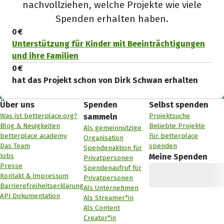
nachvollziehen, welche Projekte wie viele
Spenden erhalten haben.
0 €
Unterstützung für Kinder mit Beeinträchtigungen
und ihre Familien
0 €
hat das Projekt schon von Dirk Schwan erhalten
Über uns
Spenden
Selbst spenden
Was ist betterplace.org?
Projektsuche
sammeln
Blog & Neuigkeiten
Beliebte Projekte
Als gemeinnützige
betterplace academy
Für betterplace
Organisation
Das Team
spenden
Spendenaktion für
Jobs
Meine Spenden
Privatpersonen
Presse
Spendenaufruf für
Kontakt & Impressum
Privatpersonen
Barrierefreiheitserklärung
Als Unternehmen
API Dokumentation
Als Streamer*in
Als Content
Creator*in