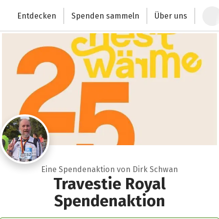
Zum Hauptinhalt springen
Erklärung zur Barrierefreiheit anzeigen
Entdecken
Spenden sammeln
Über uns
Deutschlands größte Spendenplattform
Eine Spendenaktion von Dirk Schwan
Travestie Royal
Spendenaktion