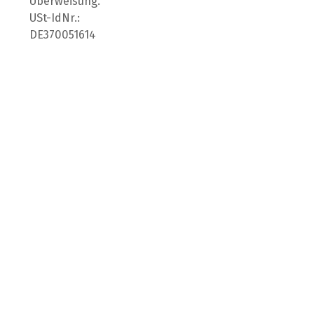
Überweisung.
USt-IdNr.:
DE370051614