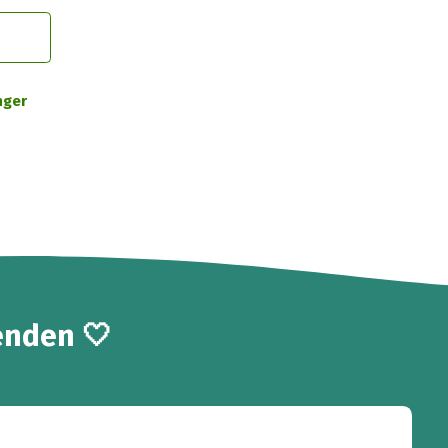
nger
enden 🤍