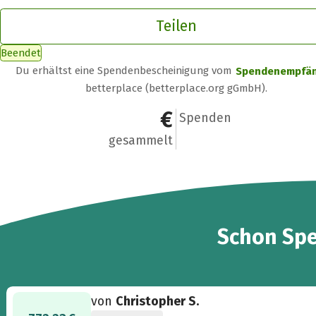
Teilen
Beendet
Du erhältst eine Spendenbescheinigung vom
Spendenempfä
betterplace (betterplace.org gGmbH).
1.500 €
22
Spenden
gesammelt
22
Schon
Sp
von
Christopher S.