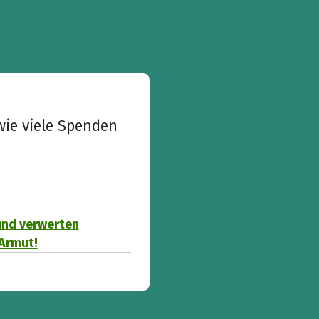
wie viele Spenden
 und verwerten
 Armut!