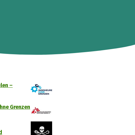
len –
ohne Grenzen
d