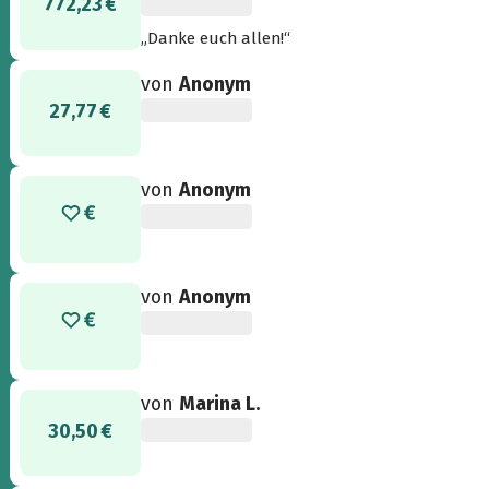
772,23 €
„Danke euch allen!“
von
Anonym
27,77 €
von
Anonym
von
Anonym
von
Marina L.
30,50 €