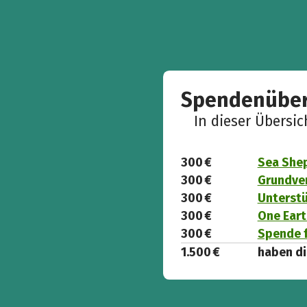
Spendenüber
In dieser Übersi
300 €
Sea She
300 €
Grundver
300 €
Unterstü
300 €
One Eart
300 €
Spende f
1.500 €
haben di