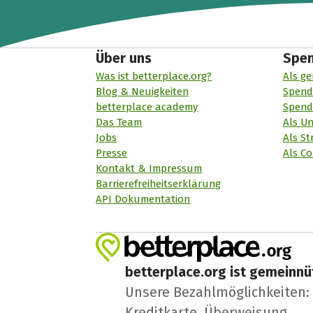
Über uns
Spe
Was ist betterplace.org?
Als ge
Blog & Neuigkeiten
Spend
betterplace academy
Spend
Das Team
Als U
Jobs
Als St
Presse
Als Co
Kontakt & Impressum
Barrierefreiheitserklärung
API Dokumentation
betterplace.org ist gemeinnüt
Unsere Bezahlmöglichkeiten: A
Kreditkarte, Überweisung.