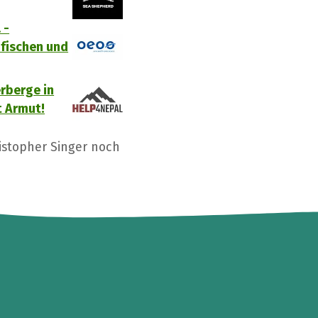
 -
 fischen und
rberge in
t Armut!
istopher Singer noch