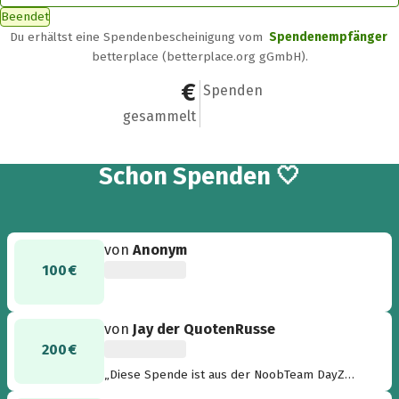
Beendet
Du erhältst eine Spendenbescheinigung vom
Spendenempfänger
betterplace (betterplace.org gGmbH).
35.100 €
524
Spenden
gesammelt
524
Schon
Spenden 🤍
von
Anonym
100 €
von
Jay der QuotenRusse
200 €
„Diese Spende ist aus der NoobTeam DayZ
Community“