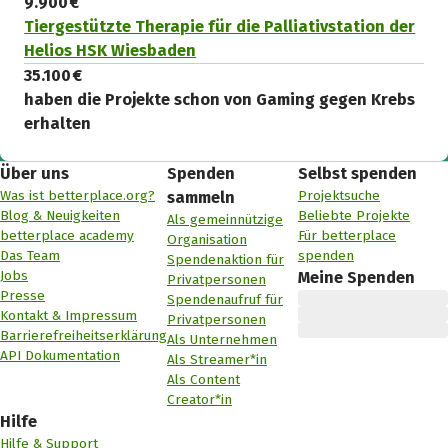
9.900 €
Tiergestützte Therapie für die Palliativstation der
Helios HSK Wiesbaden
35.100 €
haben die Projekte schon von Gaming gegen Krebs
erhalten
Über uns
Spenden
Selbst spenden
Was ist betterplace.org?
Projektsuche
sammeln
Blog & Neuigkeiten
Beliebte Projekte
Als gemeinnützige
betterplace academy
Für betterplace
Organisation
Das Team
spenden
Spendenaktion für
Jobs
Meine Spenden
Privatpersonen
Presse
Spendenaufruf für
Kontakt & Impressum
Privatpersonen
Barrierefreiheitserklärung
Als Unternehmen
API Dokumentation
Als Streamer*in
Als Content
Creator*in
Hilfe
Hilfe & Support