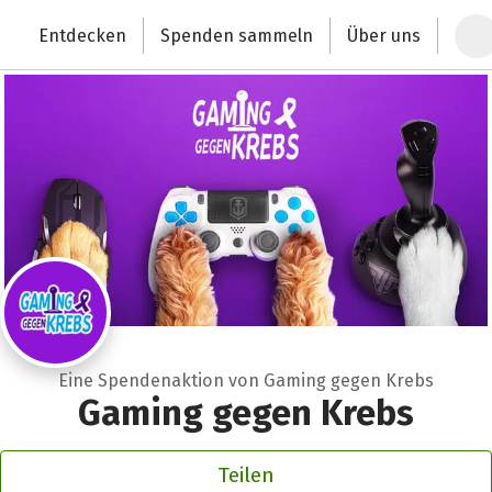
Zum Hauptinhalt springen
Erklärung zur Barrierefreiheit anzeigen
Entdecken
Spenden sammeln
Über uns
Deutschlands größte Spendenplattform
Eine Spendenaktion von Gaming gegen Krebs
Gaming gegen Krebs
Teilen