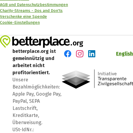
AGB und Datenschutzbestimmungen
Charity-Streams - Dos and Don'ts
Verschenke eine Spende
Cookie-Einstellungen
betterplace.org ist
English
gemeinnützig und
Besuch' uns auf Facebook
Besuch' uns auf Instagr
Besuch' uns auf Lin
arbeitet nicht
profitorientiert.
Unsere
Bezahlmöglichkeiten:
Apple Pay, Google Pay,
PayPal, SEPA
Lastschrift,
Kreditkarte,
Überweisung.
USt-IdNr.: