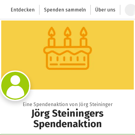
Zum Hauptinhalt springen
Erklärung zur Barrierefreiheit anzeigen
Entdecken
Spenden sammeln
Über uns
Deutschlands größte Spendenplattform
Eine Spendenaktion von Jörg Steininger
Jörg Steiningers
Spendenaktion