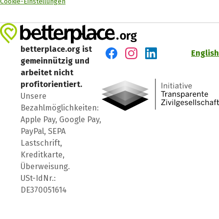
Cookie-Einstellungen
betterplace.org ist
English
gemeinnützig und
Besuch' uns auf Facebook
Besuch' uns auf Instagr
Besuch' uns auf Lin
arbeitet nicht
profitorientiert.
Unsere
Bezahlmöglichkeiten:
Apple Pay, Google Pay,
PayPal, SEPA
Lastschrift,
Kreditkarte,
Überweisung.
USt-IdNr.:
DE370051614