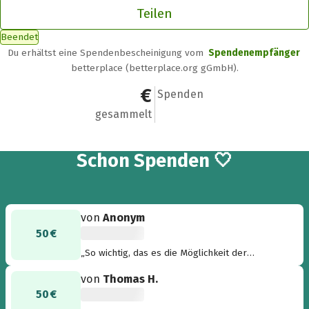
Teilen
Beendet
Du erhältst eine Spendenbescheinigung vom
Spendenempfänger
betterplace (betterplace.org gGmbH).
175 €
4
Spenden
gesammelt
4
Schon
Spenden 🤍
von
Anonym
50 €
„So wichtig, das es die Möglichkeit der
Begleitung durch Hospize gibt. Wunderbare
von
Thomas H.
Aktion!“
50 €