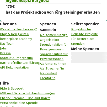
Jugendhospiz Burgholz
175 €
hat das Projekt schon von Jörg Steininger erhalten
Über uns
Spenden
Selbst spenden
Was ist betterplace.org?
Projektsuche
sammeln
Blog & Neuigkeiten
Beliebte Projekte
Als gemeinnützige
betterplace academy
Für betterplace
Organisation
Das Team
spenden
Spendenaktion für
Jobs
Meine Spenden
Privatpersonen
Presse
Spendenaufruf für
Kontakt & Impressum
Privatpersonen
Barrierefreiheitserklärung
Als Unternehmen
API Dokumentation
Als Streamer*in
Als Content
Creator*in
Hilfe
Hilfe & Support
AGB und Datenschutzbestimmungen
Charity-Streams - Dos and Don'ts
Verschenke eine Spende