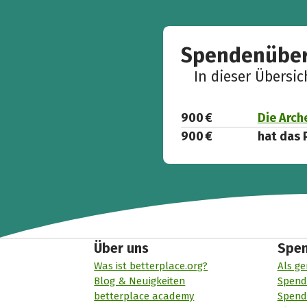
Spendenüber
In dieser Übersi
900 €
Die Arch
900 €
hat das 
Über uns
Spe
Was ist betterplace.org?
Als ge
Blog & Neuigkeiten
Spend
betterplace academy
Spend