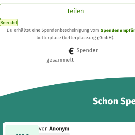
Teilen
Beendet
Du erhältst eine Spendenbescheinigung vom
Spendenempfä
betterplace (betterplace.org gGmbH).
900 €
10
Spenden
gesammelt
10
Schon
Sp
von
Anonym