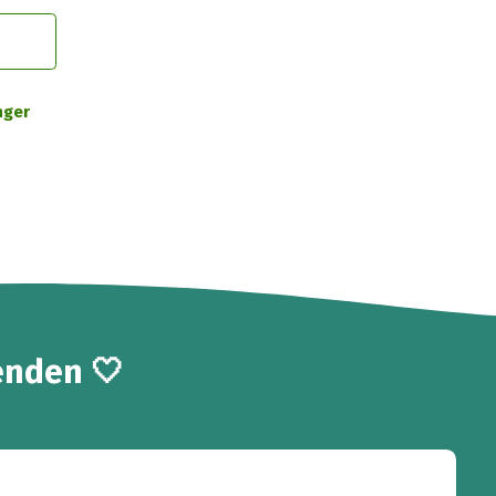
nger
enden 🤍