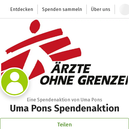
Zum Hauptinhalt springen
Erklärung zur Barrierefreiheit anzeigen
Entdecken
Spenden sammeln
Über uns
Deutschlands größte Spendenplattform
Eine Spendenaktion von Uma Pons
Uma Pons Spendenaktion
Teilen