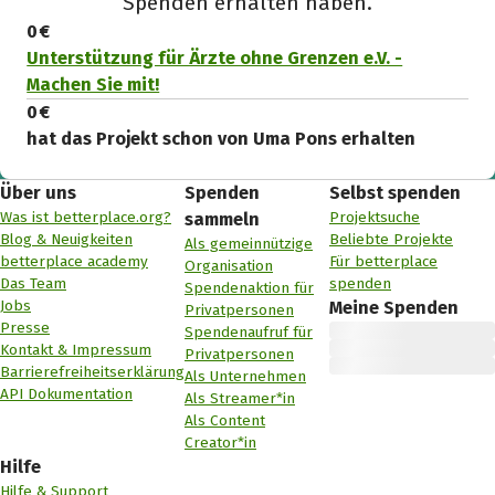
Spenden erhalten haben.
0 €
Unterstützung für Ärzte ohne Grenzen e.V. -
Machen Sie mit!
0 €
hat das Projekt schon von Uma Pons erhalten
Über uns
Spenden
Selbst spenden
Was ist betterplace.org?
Projektsuche
sammeln
Blog & Neuigkeiten
Beliebte Projekte
Als gemeinnützige
betterplace academy
Für betterplace
Organisation
Das Team
spenden
Spendenaktion für
Jobs
Meine Spenden
Privatpersonen
Presse
Spendenaufruf für
Kontakt & Impressum
Privatpersonen
Barrierefreiheitserklärung
Als Unternehmen
API Dokumentation
Als Streamer*in
Als Content
Creator*in
Hilfe
Hilfe & Support