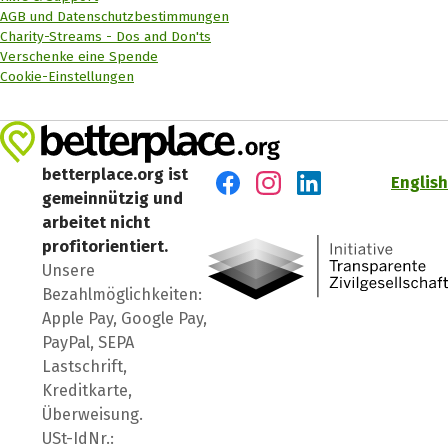
AGB und Datenschutzbestimmungen
Charity-Streams - Dos and Don'ts
Verschenke eine Spende
Cookie-Einstellungen
betterplace.org ist
English
gemeinnützig und
Besuch' uns auf Facebook
Besuch' uns auf Instagr
Besuch' uns auf Lin
arbeitet nicht
profitorientiert.
Unsere
Bezahlmöglichkeiten:
Apple Pay, Google Pay,
PayPal, SEPA
Lastschrift,
Kreditkarte,
Überweisung.
USt-IdNr.: