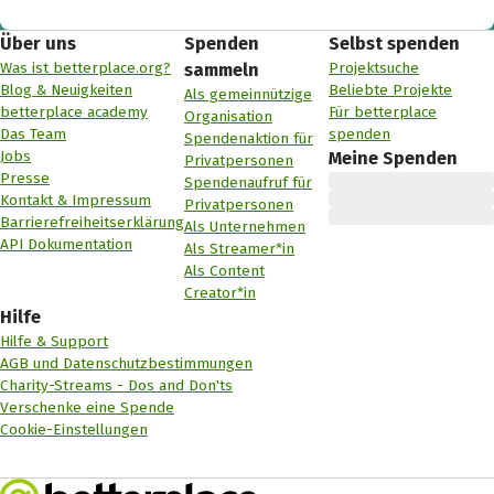
Über uns
Spenden
Selbst spenden
Was ist betterplace.org?
Projektsuche
sammeln
Blog & Neuigkeiten
Beliebte Projekte
Als gemeinnützige
betterplace academy
Für betterplace
Organisation
Das Team
spenden
Spendenaktion für
Jobs
Meine Spenden
Privatpersonen
Presse
Spendenaufruf für
Kontakt & Impressum
Privatpersonen
Barrierefreiheitserklärung
Als Unternehmen
API Dokumentation
Als Streamer*in
Als Content
Creator*in
Hilfe
Hilfe & Support
AGB und Datenschutzbestimmungen
Charity-Streams - Dos and Don'ts
Verschenke eine Spende
Cookie-Einstellungen