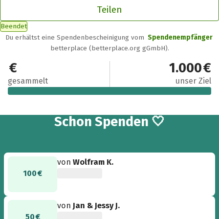
Teilen
Beendet
Du erhältst eine Spendenbescheinigung vom
Spendenempfänger
betterplace (betterplace.org gGmbH).
1.250 €
1.000 €
gesammelt
unser Ziel
19
Schon
Spenden 🤍
von
Wolfram K.
100 €
von
Jan & Jessy J.
50 €