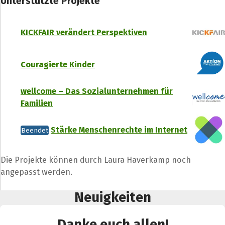
Unterstützte Projekte
KICKFAIR verändert Perspektiven
Couragierte Kinder
wellcome – Das Sozialunternehmen für
Familien
Stärke Menschenrechte im Internet
Beendet
Die Projekte können durch Laura Haverkamp noch
angepasst werden.
Neuigkeiten
Danke euch allen!