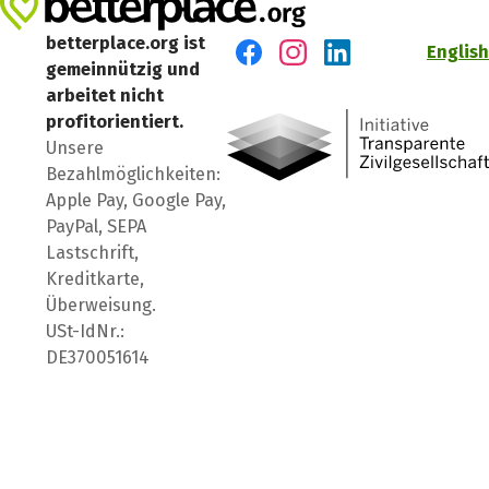
betterplace.org ist
English
gemeinnützig und
Besuch' uns auf Facebook
Besuch' uns auf Instagr
Besuch' uns auf Lin
arbeitet nicht
profitorientiert.
Unsere
Bezahlmöglichkeiten:
Apple Pay, Google Pay,
PayPal, SEPA
Lastschrift,
Kreditkarte,
Überweisung.
USt-IdNr.:
DE370051614