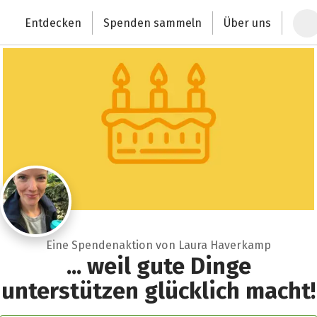
Zum Hauptinhalt springen
Erklärung zur Barrierefreiheit anzeigen
Entdecken
Spenden sammeln
Über uns
Deutschlands größte Spendenplattform
Eine Spendenaktion von Laura Haverkamp
... weil gute Dinge
unterstützen glücklich macht!