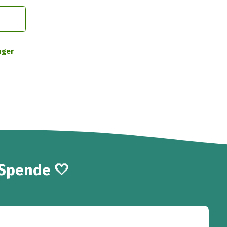
nger
 Spende 🤍