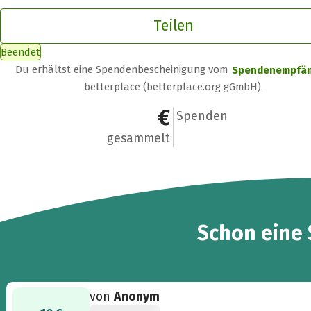
Teilen
Beendet
Du erhältst eine Spendenbescheinigung vom
Spendenempfä
betterplace (betterplace.org gGmbH).
10 €
1
Spenden
gesammelt
Schon eine
von
Anonym