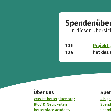
Spendenüber
In dieser Übersi
10 €
Projekt 
10 €
hat das 
Über uns
Spe
Was ist betterplace.org?
Als ge
Blog & Neuigkeiten
Spend
betterplace academy
Spend