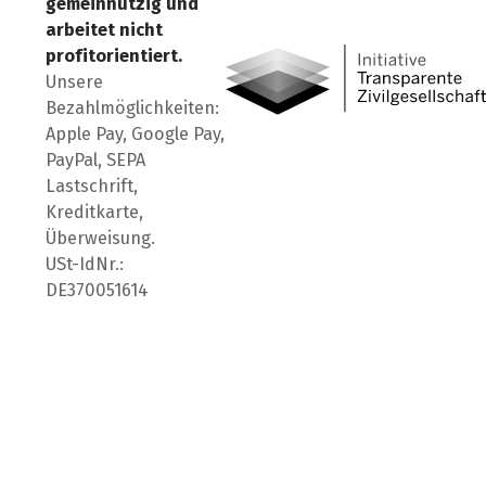
gemeinnützig und
Besuch' uns auf Facebook
Besuch' uns auf Instagr
Besuch' uns auf Lin
arbeitet nicht
profitorientiert.
Unsere
Bezahlmöglichkeiten:
Apple Pay, Google Pay,
PayPal, SEPA
Lastschrift,
Kreditkarte,
Überweisung.
USt-IdNr.:
DE370051614