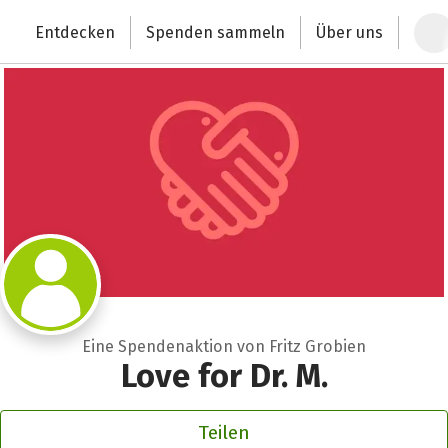
Zum Hauptinhalt springen
Erklärung zur Barrierefreiheit anzeigen
Entdecken
Spenden sammeln
Über uns
Deutschlands größte Spendenplattform
Eine Spendenaktion von Fritz Grobien
Love for Dr. M.
Teilen