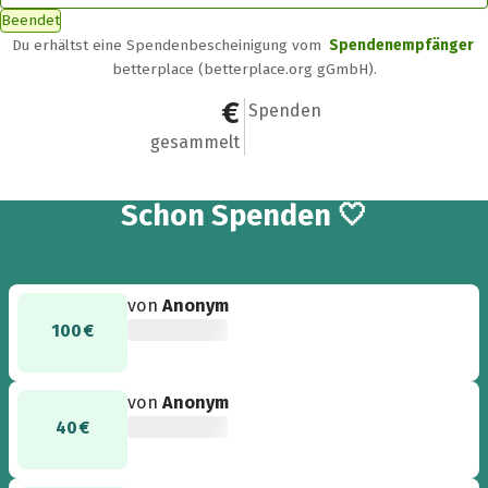
Beendet
Du erhältst eine Spendenbescheinigung vom
Spendenempfänger
betterplace (betterplace.org gGmbH).
900 €
28
Spenden
gesammelt
28
Schon
Spenden 🤍
von
Anonym
100 €
von
Anonym
40 €