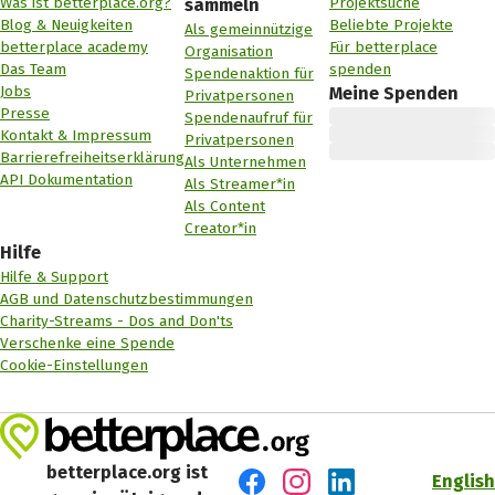
Was ist betterplace.org?
Projektsuche
sammeln
Blog & Neuigkeiten
Beliebte Projekte
Als gemeinnützige
betterplace academy
Für betterplace
Organisation
Das Team
spenden
Spendenaktion für
Jobs
Meine Spenden
Privatpersonen
Presse
Spendenaufruf für
Kontakt & Impressum
Privatpersonen
Barrierefreiheitserklärung
Als Unternehmen
API Dokumentation
Als Streamer*in
Als Content
Creator*in
Hilfe
Hilfe & Support
AGB und Datenschutzbestimmungen
Charity-Streams - Dos and Don'ts
Verschenke eine Spende
Cookie-Einstellungen
betterplace.org ist
English