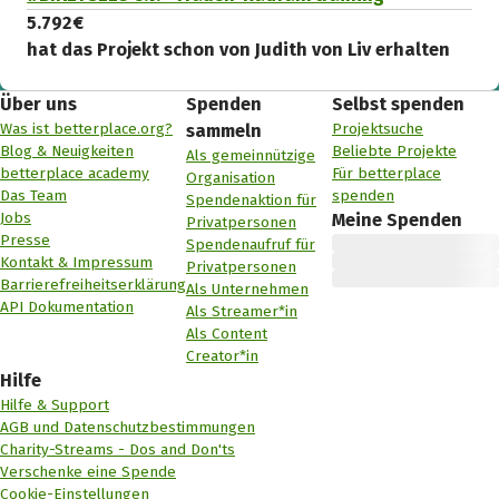
5.792 €
hat das Projekt schon von Judith von Liv erhalten
Über uns
Spenden
Selbst spenden
Was ist betterplace.org?
Projektsuche
sammeln
Blog & Neuigkeiten
Beliebte Projekte
Als gemeinnützige
betterplace academy
Für betterplace
Organisation
Das Team
spenden
Spendenaktion für
Jobs
Meine Spenden
Privatpersonen
Presse
Spendenaufruf für
Kontakt & Impressum
Privatpersonen
Barrierefreiheitserklärung
Als Unternehmen
API Dokumentation
Als Streamer*in
Als Content
Creator*in
Hilfe
Hilfe & Support
AGB und Datenschutzbestimmungen
Charity-Streams - Dos and Don'ts
Verschenke eine Spende
Cookie-Einstellungen