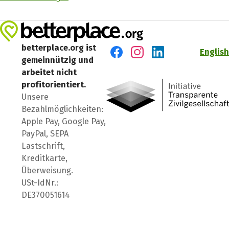
betterplace.org ist
English
gemeinnützig und
Besuch' uns auf Facebook
Besuch' uns auf Instagr
Besuch' uns auf Lin
arbeitet nicht
profitorientiert.
Unsere
Bezahlmöglichkeiten:
Apple Pay, Google Pay,
PayPal, SEPA
Lastschrift,
Kreditkarte,
Überweisung.
USt-IdNr.:
DE370051614