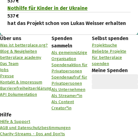
537 €
Nothilfe für Kinder in der Ukraine
537 €
hat das Projekt schon von Lukas Weisser erhalten
Über uns
Spenden
Selbst spenden
Was ist betterplace.org?
Projektsuche
sammeln
Blog & Neuigkeiten
Beliebte Projekte
Als gemeinnützige
betterplace academy
Für betterplace
Organisation
Das Team
spenden
Spendenaktion für
Jobs
Meine Spenden
Privatpersonen
Presse
Spendenaufruf für
Kontakt & Impressum
Privatpersonen
Barrierefreiheitserklärung
Als Unternehmen
API Dokumentation
Als Streamer*in
Als Content
Creator*in
Hilfe
Hilfe & Support
AGB und Datenschutzbestimmungen
Charity-Streams - Dos and Don'ts