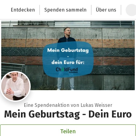
Zum Hauptinhalt springen
Erklärung zur Barrierefreiheit anzeigen
Entdecken
Spenden sammeln
Über uns
Deutschlands größte Spendenplattform
Eine Spendenaktion von Lukas Weisser
Mein Geburtstag - Dein Euro
Teilen