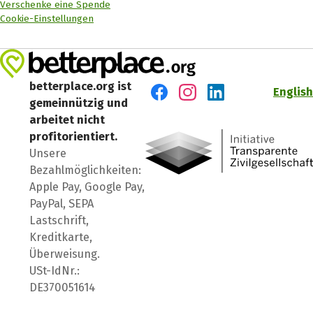
Verschenke eine Spende
Cookie-Einstellungen
betterplace.org ist
English
gemeinnützig und
Besuch' uns auf Facebook
Besuch' uns auf Instagr
Besuch' uns auf Lin
arbeitet nicht
profitorientiert.
Unsere
Bezahlmöglichkeiten:
Apple Pay, Google Pay,
PayPal, SEPA
Lastschrift,
Kreditkarte,
Überweisung.
USt-IdNr.:
DE370051614