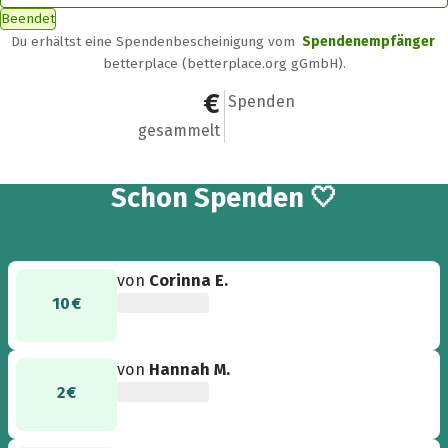
Beendet
Du erhältst eine Spendenbescheinigung vom
Spendenempfänger
betterplace (betterplace.org gGmbH).
537 €
60
Spenden
gesammelt
60
Schon
Spenden 🤍
von
Corinna E.
10 €
von
Hannah M.
2 €