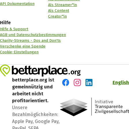
API Dokumentation
Als Streamer*in
Als Content
Creator*in
Hilfe
Hilfe & Support
AGB und Datenschutzbestimmungen
Charity-Streams - Dos and Don'ts
Verschenke eine Spende
Cookie-Einstellungen
betterplace.org ist
English
gemeinnützig und
Besuch' uns auf Facebook
Besuch' uns auf Instagr
Besuch' uns auf Lin
arbeitet nicht
profitorientiert.
Unsere
Bezahlmöglichkeiten:
Apple Pay, Google Pay,
PayPal, SEPA