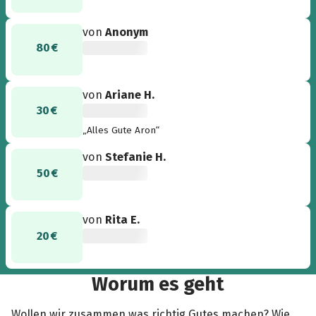
von
Anonym
80 €
von
Ariane H.
30 €
„Alles Gute Aron“
von
Stefanie H.
50 €
von
Rita E.
20 €
Worum es geht
Wollen wir zusammen was richtig Gutes machen? Wie