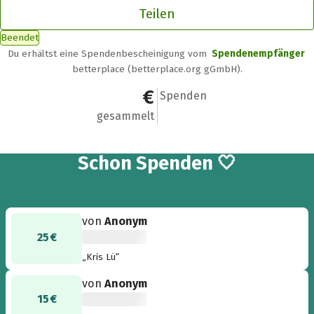
Teilen
Beendet
Du erhältst eine Spendenbescheinigung vom
Spendenempfänger
betterplace (betterplace.org gGmbH).
255 €
8
Spenden
gesammelt
8
Schon
Spenden 🤍
von
Anonym
25 €
„Kris Lü“
von
Anonym
15 €