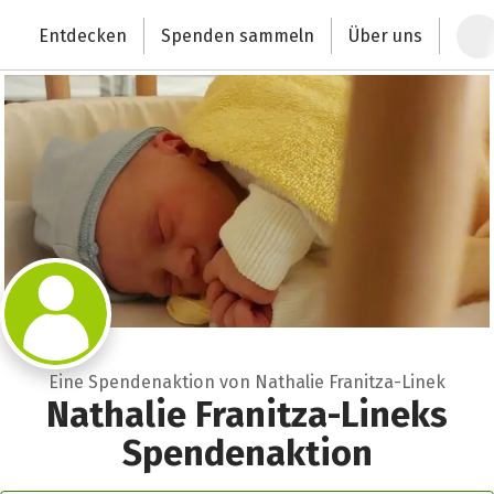
Zum Hauptinhalt springen
Erklärung zur Barrierefreiheit anzeigen
Entdecken
Spenden sammeln
Über uns
Deutschlands größte Spendenplattform
Eine Spendenaktion von Nathalie Franitza-Linek
Nathalie Franitza-Lineks
Spendenaktion