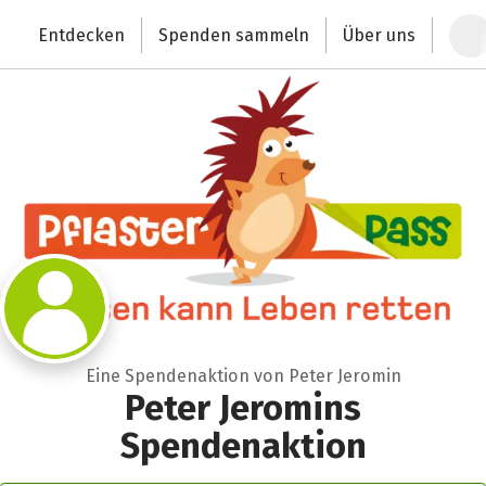
Zum Hauptinhalt springen
Erklärung zur Barrierefreiheit anzeigen
Entdecken
Spenden sammeln
Über uns
Deutschlands größte Spendenplattform
Eine Spendenaktion von Peter Jeromin
Peter Jeromins
Spendenaktion