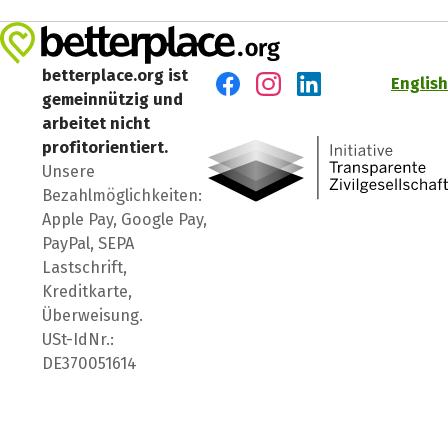
betterplace.org ist
English
gemeinnützig und
Besuch' uns auf Facebook
Besuch' uns auf Instagr
Besuch' uns auf Lin
arbeitet nicht
profitorientiert.
Unsere
Bezahlmöglichkeiten:
Apple Pay, Google Pay,
PayPal, SEPA
Lastschrift,
Kreditkarte,
Überweisung.
USt-IdNr.:
DE370051614