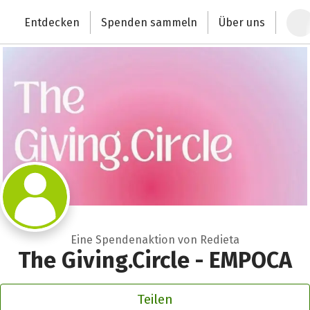
Zum Hauptinhalt springen
Erklärung zur Barrierefreiheit anzeigen
Entdecken
Spenden sammeln
Über uns
Deutschlands größte Spendenplattform
Eine Spendenaktion von Redieta
The Giving.Circle - EMPOCA
Teilen