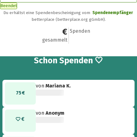
Beendet
Du erhältst eine Spendenbescheinigung vom
Spendenempfänger
betterplace (betterplace.org gGmbH).
587 €
9
Spenden
gesammelt
9
Schon
Spenden 🤍
von
Mariana K.
75 €
von
Anonym