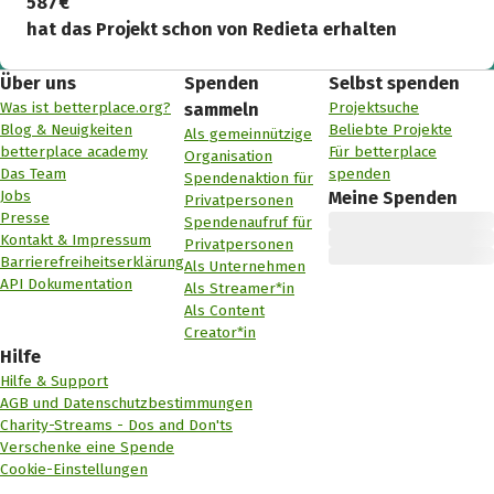
587 €
hat das Projekt schon von Redieta erhalten
Über uns
Spenden
Selbst spenden
Was ist betterplace.org?
Projektsuche
sammeln
Blog & Neuigkeiten
Beliebte Projekte
Als gemeinnützige
betterplace academy
Für betterplace
Organisation
Das Team
spenden
Spendenaktion für
Jobs
Meine Spenden
Privatpersonen
Presse
Spendenaufruf für
Kontakt & Impressum
Privatpersonen
Barrierefreiheitserklärung
Als Unternehmen
API Dokumentation
Als Streamer*in
Als Content
Creator*in
Hilfe
Hilfe & Support
AGB und Datenschutzbestimmungen
Charity-Streams - Dos and Don'ts
Verschenke eine Spende
Cookie-Einstellungen