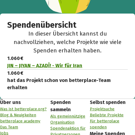
Spendenübersicht
In dieser Übersicht kannst du
nachvollziehen, welche Projekte wie viele
Spenden erhalten haben.
1.060 €
JIN – JIYAN – AZADÎ! - Wir für Iran
1.060 €
hat das Projekt schon von betterplace-Team
erhalten
Über uns
Spenden
Selbst spenden
Was ist betterplace.org?
Projektsuche
sammeln
Blog & Neuigkeiten
Beliebte Projekte
Als gemeinnützige
betterplace academy
Für betterplace
Organisation
Das Team
spenden
Spendenaktion für
Jobs
Meine Spenden
Privatpersonen