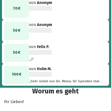
von
Anonym
70 €
von
Anonym
50 €
von
Felix P.
50 €
„:)“
von
Holm M.
100 €
„Sehr nobel von Dir, Minou, Dir Spenden statt
Geschenke zu wünschen! Bis später!! Kerstin &
Worum es geht
Holm“
Ihr Lieben!