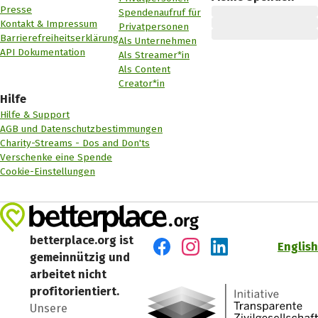
Presse
Spendenaufruf für
Kontakt & Impressum
Privatpersonen
Barrierefreiheitserklärung
Als Unternehmen
API Dokumentation
Als Streamer*in
Als Content
Creator*in
Hilfe
Hilfe & Support
AGB und Datenschutzbestimmungen
Charity-Streams - Dos and Don'ts
Verschenke eine Spende
Cookie-Einstellungen
betterplace.org ist
English
gemeinnützig und
Besuch' uns auf Facebook
Besuch' uns auf Instagr
Besuch' uns auf Lin
arbeitet nicht
profitorientiert.
Unsere