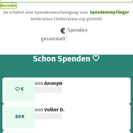
Beendet
Du erhältst eine Spendenbescheinigung vom
Spendenempfänger
betterplace (betterplace.org gGmbH).
1.060 €
18
Spenden
gesammelt
18
Schon
Spenden 🤍
von
Anonym
von
Volker D.
80 €