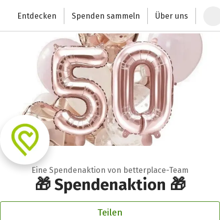
Zum Hauptinhalt springen
Erklärung zur Barrierefreiheit anzeigen
Entdecken
Spenden sammeln
Über uns
Deutschlands größte Spendenplattform
Eine Spendenaktion von betterplace-Team
🎁 Spendenaktion 🎁
Teilen