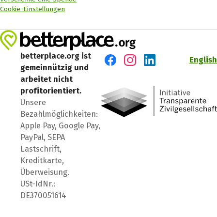
Cookie-Einstellungen
betterplace.org ist
English
gemeinnützig und
Besuch' uns auf Facebook
Besuch' uns auf Instagr
Besuch' uns auf Lin
arbeitet nicht
profitorientiert.
Unsere
Bezahlmöglichkeiten:
Apple Pay, Google Pay,
PayPal, SEPA
Lastschrift,
Kreditkarte,
Überweisung.
USt-IdNr.:
DE370051614