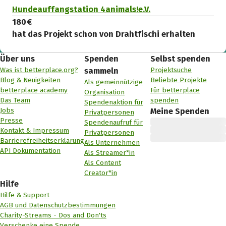
Hundeauffangstation 4animals!e.V.
180 €
hat das Projekt schon von Drahtfischi erhalten
Über uns
Spenden
Selbst spenden
Was ist betterplace.org?
Projektsuche
sammeln
Blog & Neuigkeiten
Beliebte Projekte
Als gemeinnützige
betterplace academy
Für betterplace
Organisation
Das Team
spenden
Spendenaktion für
Jobs
Meine Spenden
Privatpersonen
Presse
Spendenaufruf für
Kontakt & Impressum
Privatpersonen
Barrierefreiheitserklärung
Als Unternehmen
API Dokumentation
Als Streamer*in
Als Content
Creator*in
Hilfe
Hilfe & Support
AGB und Datenschutzbestimmungen
Charity-Streams - Dos and Don'ts
Verschenke eine Spende