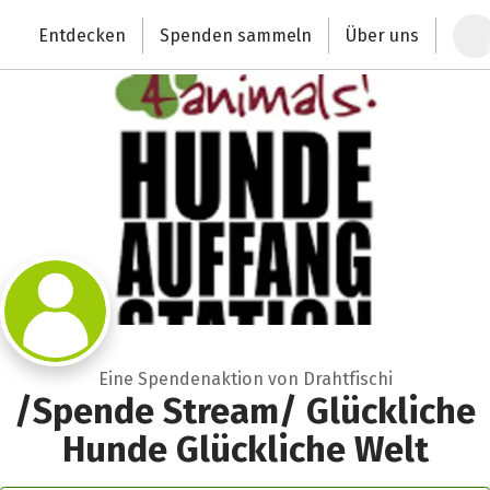
Zum Hauptinhalt springen
Erklärung zur Barrierefreiheit anzeigen
Entdecken
Spenden sammeln
Über uns
Deutschlands größte Spendenplattform
Eine Spendenaktion von Drahtfischi
/Spende Stream/ Glückliche
Hunde Glückliche Welt