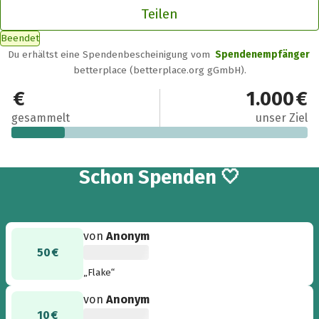
Teilen
Beendet
Du erhältst eine Spendenbescheinigung vom
Spendenempfänger
betterplace (betterplace.org gGmbH).
180 €
1.000 €
gesammelt
unser Ziel
4
Schon
Spenden 🤍
von
Anonym
50 €
„Flake“
von
Anonym
10 €