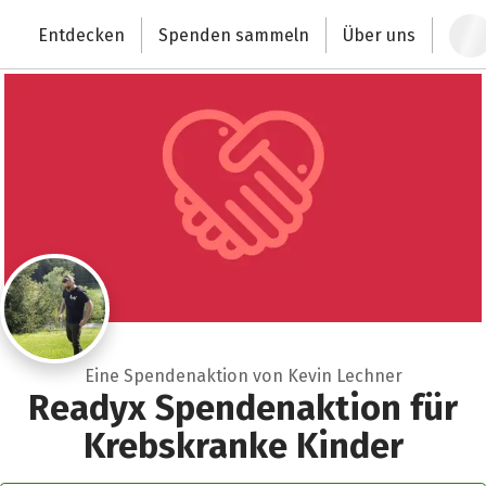
Zum Hauptinhalt springen
Erklärung zur Barrierefreiheit anzeigen
Entdecken
Spenden sammeln
Über uns
Deutschlands größte Spendenplattform
Eine Spendenaktion von Kevin Lechner
Readyx Spendenaktion für
Krebskranke Kinder