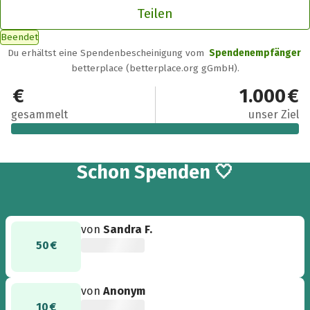
Teilen
Beendet
Du erhältst eine Spendenbescheinigung vom
Spendenempfänger
betterplace (betterplace.org gGmbH).
1.560 €
1.000 €
gesammelt
unser Ziel
36
Schon
Spenden 🤍
von
Sandra F.
50 €
von
Anonym
10 €