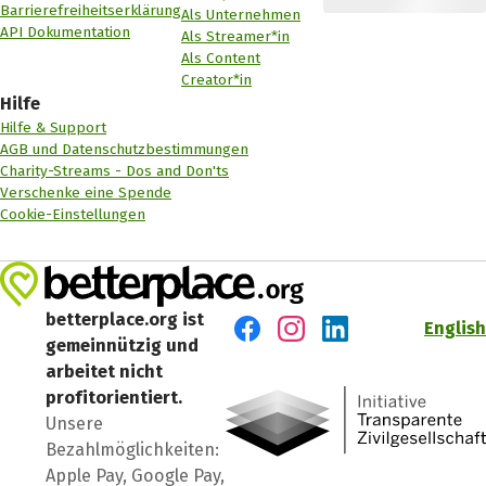
Barrierefreiheitserklärung
Als Unternehmen
API Dokumentation
Als Streamer*in
Als Content
Creator*in
Hilfe
Hilfe & Support
AGB und Datenschutzbestimmungen
Charity-Streams - Dos and Don'ts
Verschenke eine Spende
Cookie-Einstellungen
betterplace.org ist
English
gemeinnützig und
Besuch' uns auf Facebook
Besuch' uns auf Instagr
Besuch' uns auf Lin
arbeitet nicht
profitorientiert.
Unsere
Bezahlmöglichkeiten:
Apple Pay, Google Pay,