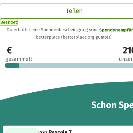
Teilen
Beendet
Du erhältst eine Spendenbescheinigung vom
Spendenempfä
betterplace (betterplace.org gGmbH).
20 €
21
gesammelt
unser
2
Schon
Sp
von
Pascale T.