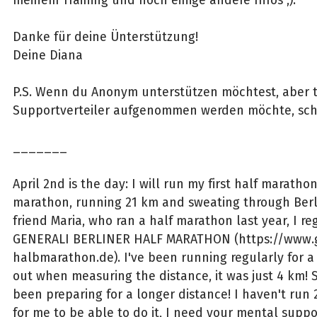
meinem Training und noch einige andere Infos ;).
Danke für deine Ünterstützung!
Deine Diana
P.S. Wenn du Anonym unterstützen möchtest, aber 
Supportverteiler aufgenommen werden möchte, schre
_______
April 2nd is the day: I will run my first half marathon.
marathon, running 21 km and sweating through Berl
friend Maria, who ran a half marathon last year, I re
GENERALI BERLINER HALF MARATHON (https://www.ge
halbmarathon.de). I've been running regularly for a 
out when measuring the distance, it was just 4 km! 
been preparing for a longer distance! I haven't run 
for me to be able to do it, I need your mental suppo