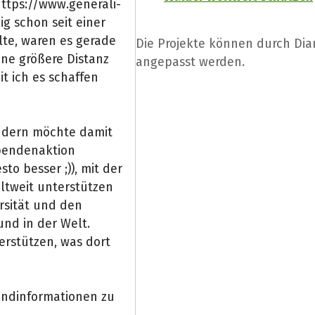
tps://www.generali-
g schon seit einer
lte, waren es gerade
Die Projekte können durch Dia
ine größere Distanz
angepasst werden.
it ich es schaffen
ondern möchte damit
Spendenaktion
sto besser ;)), mit der
ltweit unterstützen
rsität und den
nd in der Welt.
erstützen, was dort
undinformationen zu