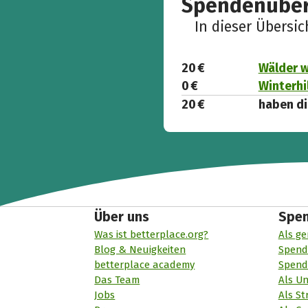
Spendenüber
In dieser Übersi
20 €
Wälder w
0 €
Winterhi
20 €
haben di
Über uns
Spe
Was ist betterplace.org?
Als ge
Blog & Neuigkeiten
Spend
betterplace academy
Spend
Das Team
Als U
Jobs
Als St