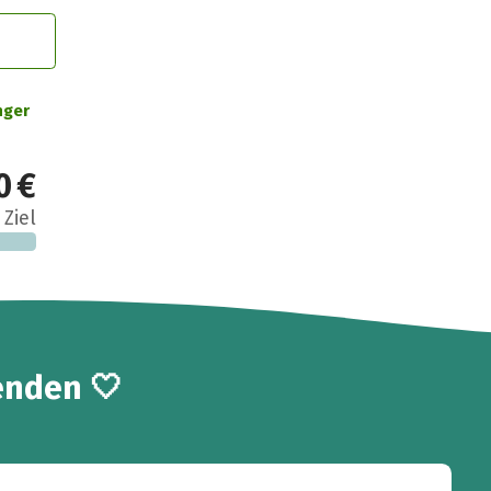
nger
0 €
 Ziel
enden 🤍