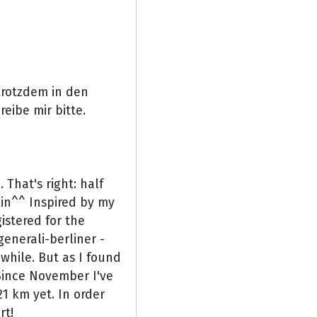
trotzdem in den
ibe mir bitte.
 That's right: half
in^^ Inspired by my
gistered for the
nerali-berliner -
while. But as I found
Since November I've
21 km yet. In order
rt!