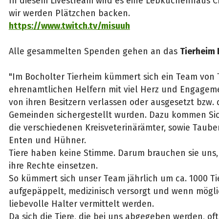
In diesem Livestream wird es eine Lebkuchenhaus 
wir werden Plätzchen backen.
https://www.twitch.tv/misuuh
Alle gesammelten Spenden gehen an das
Tierheim 
"Im Bocholter Tierheim kümmert sich ein Team von 
ehrenamtlichen Helfern mit viel Herz und Engageme
von ihren Besitzern verlassen oder ausgesetzt bzw.
Gemeinden sichergestellt wurden. Dazu kommen Si
die verschiedenen Kreisveterinärämter, sowie Tauben,
Enten und Hühner.
Tiere haben keine Stimme. Darum brauchen sie uns, 
ihre Rechte einsetzen.
So kümmert sich unser Team jährlich um ca. 1000 Tie
aufgepäppelt, medizinisch versorgt und wenn mögl
liebevolle Halter vermittelt werden.
Da sich die Tiere, die bei uns abgegeben werden, of