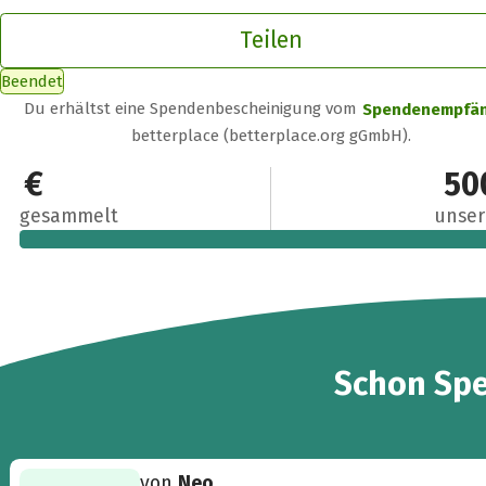
Teilen
Beendet
Du erhältst eine Spendenbescheinigung vom
Spendenempfä
betterplace (betterplace.org gGmbH).
500 €
50
gesammelt
unser
10
Schon
Sp
von
Neo