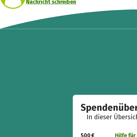
Nachricht schreiben
Spendenüber
In dieser Übersi
500 €
Hilfe fü