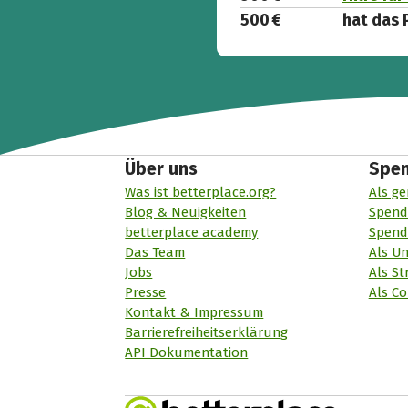
500 €
hat das 
Über uns
Spe
Was ist betterplace.org?
Als ge
Blog & Neuigkeiten
Spend
betterplace academy
Spend
Das Team
Als U
Jobs
Als St
Presse
Als Co
Kontakt & Impressum
Barrierefreiheitserklärung
API Dokumentation