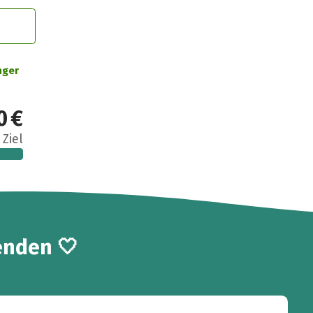
nger
0 €
 Ziel
enden 🤍