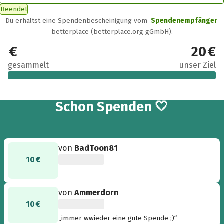
Beendet
Du erhältst eine Spendenbescheinigung vom
Spendenempfänger
betterplace (betterplace.org gGmbH).
20 €
20 €
gesammelt
unser Ziel
2
Schon
Spenden 🤍
von
BadToon81
10 €
von
Ammerdorn
10 €
„immer wwieder eine gute Spende ;)“