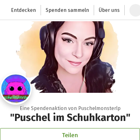
Zum Hauptinhalt springen
Erklärung zur Barrierefreiheit anzeigen
Entdecken
Spenden sammeln
Über uns
Deutschlands größte Spendenplattform
Eine Spendenaktion von Puschelmonsterlp
"Puschel im Schuhkarton"
Teilen