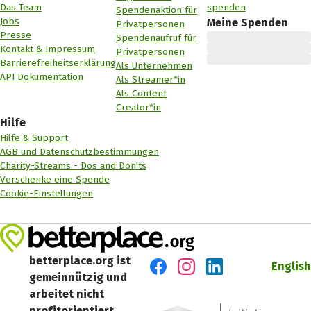
Das Team
spenden
Spendenaktion für
Jobs
Meine Spenden
Privatpersonen
Presse
Spendenaufruf für
Kontakt & Impressum
Privatpersonen
Barrierefreiheitserklärung
Als Unternehmen
API Dokumentation
Als Streamer*in
Als Content
Creator*in
Hilfe
Hilfe & Support
AGB und Datenschutzbestimmungen
Charity-Streams - Dos and Don'ts
Verschenke eine Spende
Cookie-Einstellungen
betterplace.org ist
English
gemeinnützig und
Besuch' uns auf Facebook
Besuch' uns auf Instagr
Besuch' uns auf Lin
arbeitet nicht
profitorientiert.