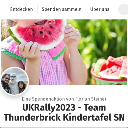
Zum Hauptinhalt springen
Erklärung zur Barrierefreiheit anzeigen
Entdecken
Spenden sammeln
Über uns
Deutschlands größte Spendenplattform
Eine Spendenaktion von Florian Steiner
UKRally2023 - Team
Thunderbrick Kindertafel SN