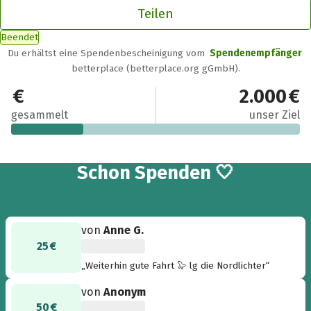
Teilen
Beendet
Du erhältst eine Spendenbescheinigung vom
Spendenempfänger
betterplace (betterplace.org gGmbH).
500 €
2.000 €
gesammelt
unser Ziel
9
Schon
Spenden 🤍
von
Anne G.
25 €
„Weiterhin gute Fahrt 🦭 lg die Nordlichter“
von
Anonym
50 €