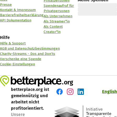
Privatpersonen
Presse
Spendenaufruf für
Kontakt & Impressum
Privatpersonen
Barrierefreiheitserklärung
Als Unternehmen
API Dokumentation
Als Streamer*in
Als Content
Creator*in
Hilfe
Hilfe & Support
AGB und Datenschutzbestimmungen
Charity-Streams - Dos and Don'ts
Verschenke eine Spende
Cookie-Einstellungen
betterplace.org ist
English
gemeinnützig und
Besuch' uns auf Facebook
Besuch' uns auf Instagr
Besuch' uns auf Lin
arbeitet nicht
profitorientiert.
Unsere