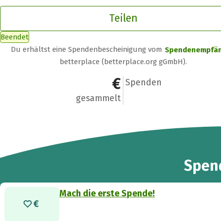
Teilen
Beendet
Du erhältst eine Spendenbescheinigung vom
Spendenempfä
betterplace (betterplace.org gGmbH).
0 €
0
Spenden
gesammelt
Spen
Mach die erste Spende!