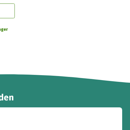
nger
den