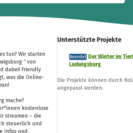
Unterstützte Projekte
s tun? Wir starten
Der Winter im Tie
Beendet
dwigsburg “ von
Ludwigsburg
d dabei! Friendly
gt, was die Online-
Die Projekte können durch Ro
ran!
angepasst werden.
org mache?
mer*innen kostenlose
r streamen – die
ch steuerlich und
le Infos und