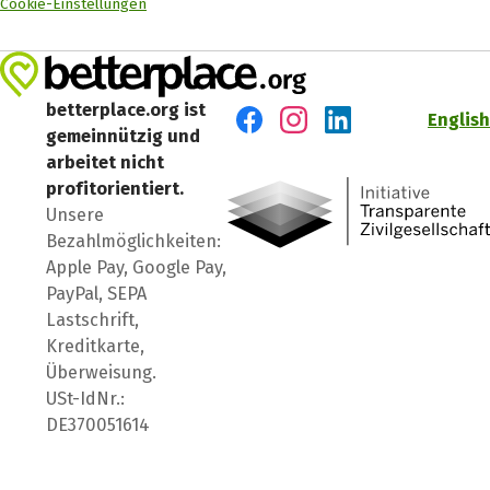
Cookie-Einstellungen
betterplace.org ist
English
gemeinnützig und
Besuch' uns auf Facebook
Besuch' uns auf Instagr
Besuch' uns auf Lin
arbeitet nicht
profitorientiert.
Unsere
Bezahlmöglichkeiten:
Apple Pay, Google Pay,
PayPal, SEPA
Lastschrift,
Kreditkarte,
Überweisung.
USt-IdNr.:
DE370051614