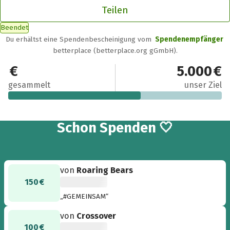
Teilen
Beendet
Du erhältst eine Spendenbescheinigung vom
Spendenempfänger
betterplace (betterplace.org gGmbH).
3.095 €
5.000 €
gesammelt
unser Ziel
46
Schon
Spenden 🤍
von
Roaring Bears
150 €
„#GEMEINSAM“
von
Crossover
100 €