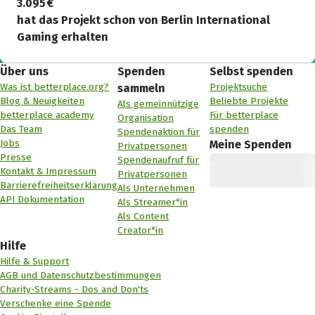
3.095 €
hat das Projekt schon von Berlin International
Gaming erhalten
Über uns
Spenden
Selbst spenden
Was ist betterplace.org?
Projektsuche
sammeln
Blog & Neuigkeiten
Beliebte Projekte
Als gemeinnützige
betterplace academy
Für betterplace
Organisation
Das Team
spenden
Spendenaktion für
Jobs
Meine Spenden
Privatpersonen
Presse
Spendenaufruf für
Kontakt & Impressum
Privatpersonen
Barrierefreiheitserklärung
Als Unternehmen
API Dokumentation
Als Streamer*in
Als Content
Creator*in
Hilfe
Hilfe & Support
AGB und Datenschutzbestimmungen
Charity-Streams - Dos and Don'ts
Verschenke eine Spende