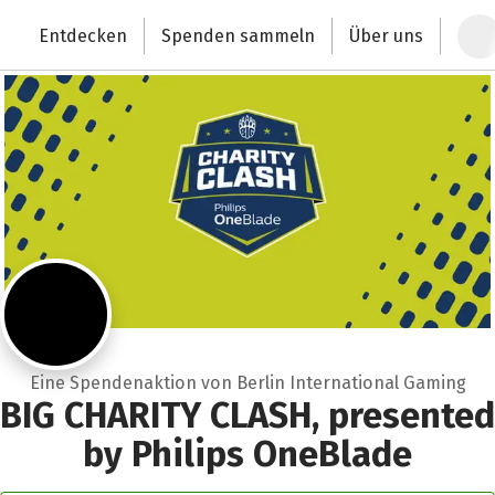
Zum Hauptinhalt springen
Erklärung zur Barrierefreiheit anzeigen
Entdecken
Spenden sammeln
Über uns
Deutschlands größte Spendenplattform
Eine Spendenaktion von Berlin International Gaming
BIG CHARITY CLASH, presented
by Philips OneBlade