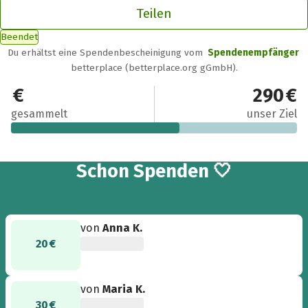
Teilen
Beendet
Du erhältst eine Spendenbescheinigung vom
Spendenempfänger
betterplace (betterplace.org gGmbH).
170 €
290 €
gesammelt
unser Ziel
5
Schon
Spenden 🤍
von
Anna K.
20 €
von
Maria K.
30 €