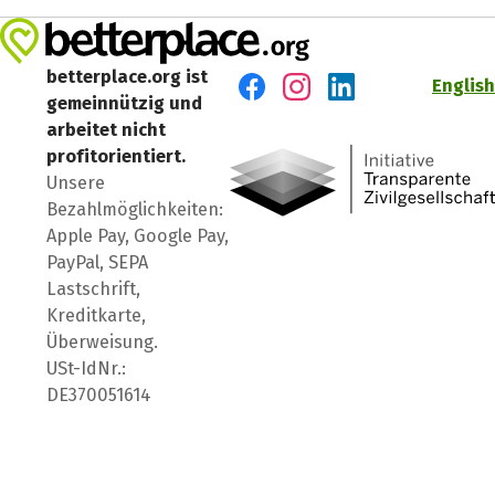
betterplace.org ist
English
gemeinnützig und
Besuch' uns auf Facebook
Besuch' uns auf Instagr
Besuch' uns auf Lin
arbeitet nicht
profitorientiert.
Unsere
Bezahlmöglichkeiten:
Apple Pay, Google Pay,
PayPal, SEPA
Lastschrift,
Kreditkarte,
Überweisung.
USt-IdNr.:
DE370051614