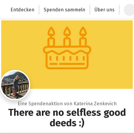
Zum Hauptinhalt springen
Erklärung zur Barrierefreiheit anzeigen
Entdecken
Spenden sammeln
Über uns
Deutschlands größte Spendenplattform
Eine Spendenaktion von Katerina Zenkevich
There are no selfless good
deeds :)