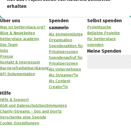
erhalten
Über uns
Spenden
Selbst spenden
Was ist betterplace.org?
Projektsuche
sammeln
Blog & Neuigkeiten
Beliebte Projekte
Als gemeinnützige
betterplace academy
Für betterplace
Organisation
Das Team
spenden
Spendenaktion für
Jobs
Meine Spenden
Privatpersonen
Presse
Spendenaufruf für
Kontakt & Impressum
Privatpersonen
Barrierefreiheitserklärung
Als Unternehmen
API Dokumentation
Als Streamer*in
Als Content
Creator*in
Hilfe
Hilfe & Support
AGB und Datenschutzbestimmungen
Charity-Streams - Dos and Don'ts
Verschenke eine Spende
Cookie-Einstellungen