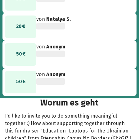
von
Natalya S.
20 €
von
Anonym
50 €
von
Anonym
50 €
Worum es geht
I'd like to invite you to do something meaningful
together :) How about supporting together through
this fundraiser "Education_Laptops for the Ukrainian
children" from Friendship Knows No Borders (FkkG)? I