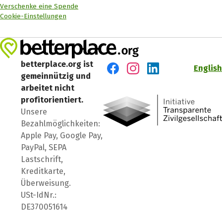
Verschenke eine Spende
Cookie-Einstellungen
betterplace.org ist
English
gemeinnützig und
Besuch' uns auf Facebook
Besuch' uns auf Instagr
Besuch' uns auf Lin
arbeitet nicht
profitorientiert.
Unsere
Bezahlmöglichkeiten:
Apple Pay, Google Pay,
PayPal, SEPA
Lastschrift,
Kreditkarte,
Überweisung.
USt-IdNr.:
DE370051614