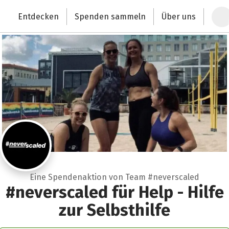
Zum Hauptinhalt springen
Erklärung zur Barrierefreiheit anzeigen
Entdecken
Spenden sammeln
Über uns
Deutschlands größte Spendenplattform
Eine Spendenaktion von Team #neverscaled
#neverscaled für Help - Hilfe
zur Selbsthilfe