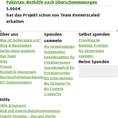
Pakistan: Nothilfe nach Überschwemmungen
5.000 €
hat das Projekt schon von Team #neverscaled
erhalten
Über uns
Spenden
Selbst spenden
Was ist betterplace.org?
Projektsuche
sammeln
Blog & Neuigkeiten
Beliebte Projekte
Als gemeinnützige
betterplace academy
Für betterplace
Organisation
Das Team
spenden
Spendenaktion für
Jobs
Meine Spenden
Privatpersonen
Presse
Spendenaufruf für
Kontakt & Impressum
Privatpersonen
Barrierefreiheitserklärung
Als Unternehmen
API Dokumentation
Als Streamer*in
Als Content
Creator*in
Hilfe
Hilfe & Support
AGB und Datenschutzbestimmungen
Charity-Streams - Dos and Don'ts