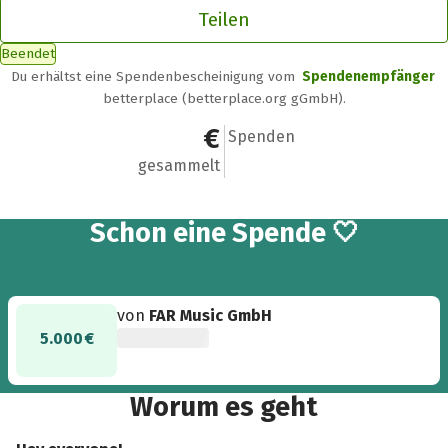
Teilen
Beendet
Du erhältst eine Spendenbescheinigung vom
Spendenempfänger
betterplace (betterplace.org gGmbH).
5.000 €
1
Spenden
gesammelt
Schon eine Spende 🤍
von
FAR Music GmbH
5.000 €
Worum es geht