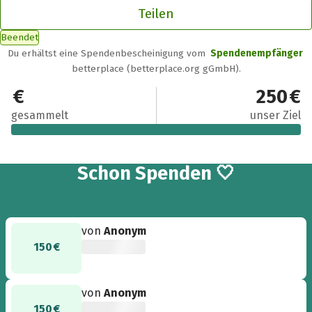
Teilen
Beendet
Du erhältst eine Spendenbescheinigung vom
Spendenempfänger
betterplace (betterplace.org gGmbH).
300 €
250 €
gesammelt
unser Ziel
2
Schon
Spenden 🤍
von
Anonym
150 €
von
Anonym
150 €