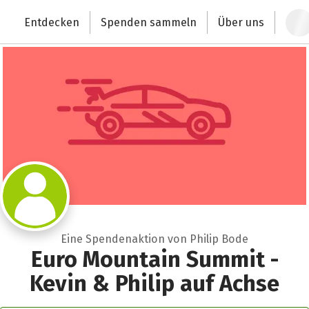
Zum Hauptinhalt springen
Erklärung zur Barrierefreiheit anzeigen
Entdecken
Spenden sammeln
Über uns
Deutschlands größte Spendenplattform
Eine Spendenaktion von Philip Bode
Euro Mountain Summit -
Kevin & Philip auf Achse