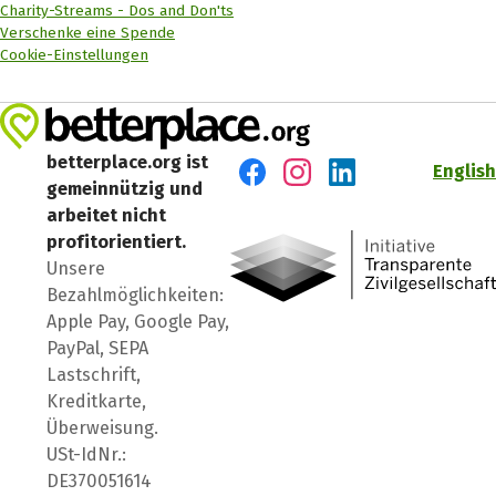
Charity-Streams - Dos and Don'ts
Verschenke eine Spende
Cookie-Einstellungen
betterplace.org ist
English
gemeinnützig und
Besuch' uns auf Facebook
Besuch' uns auf Instagr
Besuch' uns auf Lin
arbeitet nicht
profitorientiert.
Unsere
Bezahlmöglichkeiten:
Apple Pay, Google Pay,
PayPal, SEPA
Lastschrift,
Kreditkarte,
Überweisung.
USt-IdNr.:
DE370051614