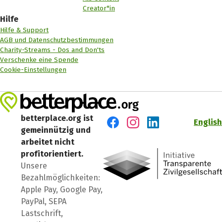
Creator*in
Hilfe
Hilfe & Support
AGB und Datenschutzbestimmungen
Charity-Streams - Dos and Don'ts
Verschenke eine Spende
Cookie-Einstellungen
betterplace.org ist
English
gemeinnützig und
Besuch' uns auf Facebook
Besuch' uns auf Instagr
Besuch' uns auf Lin
arbeitet nicht
profitorientiert.
Unsere
Bezahlmöglichkeiten:
Apple Pay, Google Pay,
PayPal, SEPA
Lastschrift,