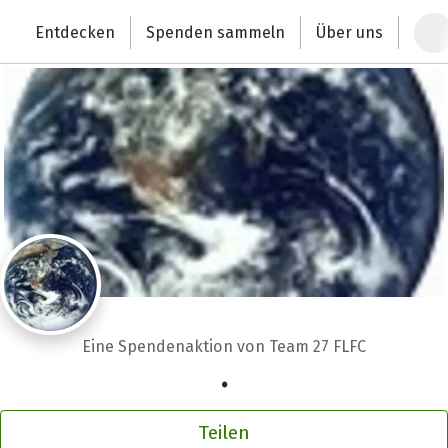
Schließen
Zum Hauptinhalt springen
Erklärung zur Barrierefreiheit anzeigen
Entdecken
Spenden sammeln
Über uns
Deutschlands größte Spendenplattform
Eine Spendenaktion von Team 27 FLFC
.
Teilen