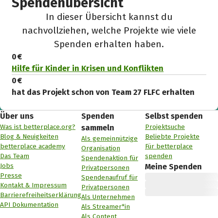
Spendenübersicht
In dieser Übersicht kannst du
nachvollziehen, welche Projekte wie viele
Spenden erhalten haben.
0 €
Hilfe für Kinder in Krisen und Konflikten
0 €
hat das Projekt schon von Team 27 FLFC erhalten
Über uns
Spenden
Selbst spenden
Was ist betterplace.org?
Projektsuche
sammeln
Blog & Neuigkeiten
Beliebte Projekte
Als gemeinnützige
betterplace academy
Für betterplace
Organisation
Das Team
spenden
Spendenaktion für
Jobs
Meine Spenden
Privatpersonen
Presse
Spendenaufruf für
Kontakt & Impressum
Privatpersonen
Barrierefreiheitserklärung
Als Unternehmen
API Dokumentation
Als Streamer*in
Als Content