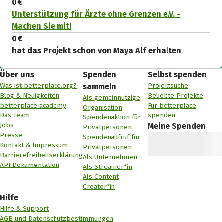
0 €
Unterstützung für Ärzte ohne Grenzen e.V. -
Machen Sie mit!
0 €
hat das Projekt schon von Maya Alf erhalten
Über uns
Spenden
Selbst spenden
Was ist betterplace.org?
Projektsuche
sammeln
Blog & Neuigkeiten
Beliebte Projekte
Als gemeinnützige
betterplace academy
Für betterplace
Organisation
Das Team
spenden
Spendenaktion für
Jobs
Meine Spenden
Privatpersonen
Presse
Spendenaufruf für
Kontakt & Impressum
Privatpersonen
Barrierefreiheitserklärung
Als Unternehmen
API Dokumentation
Als Streamer*in
Als Content
Creator*in
Hilfe
Hilfe & Support
AGB und Datenschutzbestimmungen