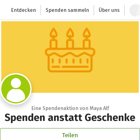
Zum Hauptinhalt springen
Erklärung zur Barrierefreiheit anzeigen
Entdecken
Spenden sammeln
Über uns
Deutschlands größte Spendenplattform
Eine Spendenaktion von Maya Alf
Spenden anstatt Geschenke
Teilen