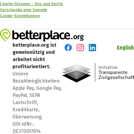
Charity-Streams - Dos and Don'ts
Verschenke eine Spende
Cookie-Einstellungen
betterplace.org ist
English
gemeinnützig und
Besuch' uns auf Facebook
Besuch' uns auf Instagr
Besuch' uns auf Lin
arbeitet nicht
profitorientiert.
Unsere
Bezahlmöglichkeiten:
Apple Pay, Google Pay,
PayPal, SEPA
Lastschrift,
Kreditkarte,
Überweisung.
USt-IdNr.:
DE370051614