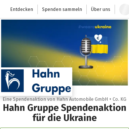
Zum Hauptinhalt springen
Erklärung zur Barrierefreiheit anzeigen
Entdecken
Spenden sammeln
Über uns
Deutschlands größte Spendenplattform
Eine Spendenaktion von Hahn Automobile GmbH + Co. KG
Hahn Gruppe Spendenaktion
für die Ukraine