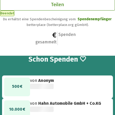
Teilen
Beendet
Du erhältst eine Spendenbescheinigung vom
Spendenempfänger
betterplace (betterplace.org gGmbH).
10.980,11 €
20
Spenden
gesammelt
20
Schon
Spenden 🤍
von
Anonym
500 €
von
Hahn Automobile GmbH + Co.KG
10.000 €