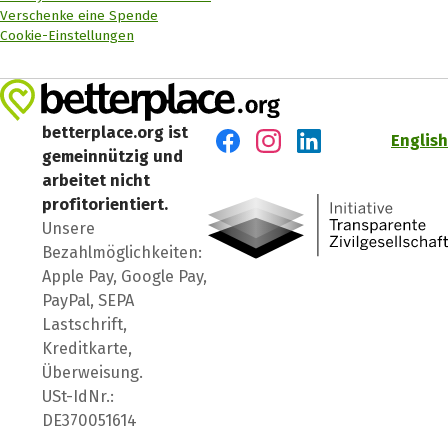
Verschenke eine Spende
Cookie-Einstellungen
betterplace.org ist
English
gemeinnützig und
Besuch' uns auf Facebook
Besuch' uns auf Instagr
Besuch' uns auf Lin
arbeitet nicht
profitorientiert.
Unsere
Bezahlmöglichkeiten:
Apple Pay, Google Pay,
PayPal, SEPA
Lastschrift,
Kreditkarte,
Überweisung.
USt-IdNr.:
DE370051614