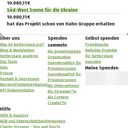
10.980,11 €
Süd-West Sonne für die Ukraine
10.980,11 €
hat das Projekt schon von Hahn Gruppe erhalten
Über uns
Spenden
Selbst spenden
Was ist betterplace.org?
Projektsuche
sammeln
Blog & Neuigkeiten
Beliebte Projekte
Als gemeinnützige
betterplace academy
Für betterplace
Organisation
Das Team
spenden
Spendenaktion für
Jobs
Meine Spenden
Privatpersonen
Presse
Spendenaufruf für
Kontakt & Impressum
Privatpersonen
Barrierefreiheitserklärung
Als Unternehmen
API Dokumentation
Als Streamer*in
Als Content
Creator*in
Hilfe
Hilfe & Support
AGB und Datenschutzbestimmungen
Charity-Streams - Dos and Don'ts