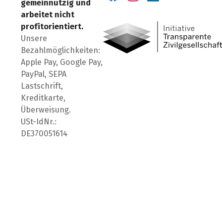
gemeinnützig und
Besuch' uns auf Facebook
Besuch' uns auf Instagr
Besuch' uns auf Lin
arbeitet nicht
profitorientiert.
Unsere
Bezahlmöglichkeiten:
Apple Pay, Google Pay,
PayPal, SEPA
Lastschrift,
Kreditkarte,
Überweisung.
USt-IdNr.:
DE370051614