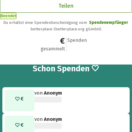
Teilen
Beendet
Du erhältst eine Spendenbescheinigung vom
Spendenempfänger
betterplace (betterplace.org gGmbH).
364 €
25
Spenden
gesammelt
25
Schon
Spenden 🤍
von
Anonym
von
Anonym