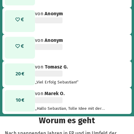
von
Anonym
von
Anonym
von
Tomasz G.
20 €
„Viel Erfolg Sebastian!“
von
Marek O.
10 €
„Hallo Sebastian, Tolle Idee mit der
Spendenaktion ! Dir alles Gute im neuen Job.
Worum es geht
Gruß, Marek Olm“
Nach spannenden Jahren in FP und im Umfeld der