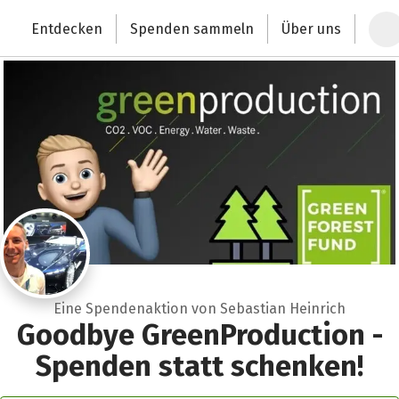
Zum Hauptinhalt springen
Erklärung zur Barrierefreiheit anzeigen
Entdecken
Spenden sammeln
Über uns
Deutschlands größte Spendenplattform
Eine Spendenaktion von Sebastian Heinrich
Goodbye GreenProduction -
Spenden statt schenken!