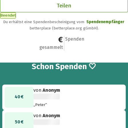
Teilen
Beendet
Du erhältst eine Spendenbescheinigung vom
Spendenempfänger
betterplace (betterplace.org gGmbH).
790 €
14
Spenden
gesammelt
14
Schon
Spenden 🤍
von
Anonym
40 €
„Peter“
von
Anonym
50 €