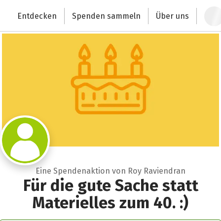
Zum Hauptinhalt springen
Erklärung zur Barrierefreiheit anzeigen
Entdecken
Spenden sammeln
Über uns
Deutschlands größte Spendenplattform
Eine Spendenaktion von Roy Raviendran
Für die gute Sache statt
Materielles zum 40. :)