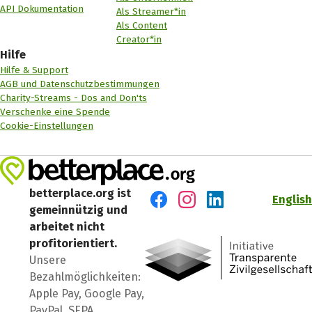
API Dokumentation
Als Streamer*in
Als Content
Creator*in
Hilfe
Hilfe & Support
AGB und Datenschutzbestimmungen
Charity-Streams - Dos and Don'ts
Verschenke eine Spende
Cookie-Einstellungen
betterplace.org ist
English
gemeinnützig und
Besuch' uns auf Facebook
Besuch' uns auf Instagr
Besuch' uns auf Lin
arbeitet nicht
profitorientiert.
Unsere
Bezahlmöglichkeiten:
Apple Pay, Google Pay,
PayPal, SEPA