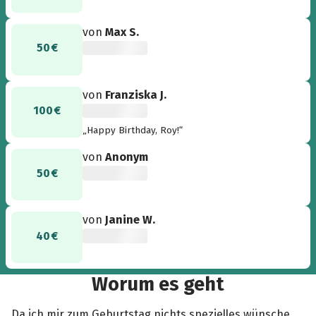
von
Max S.
50 €
von
Franziska J.
100 €
„Happy Birthday, Roy!“
von
Anonym
50 €
von
Janine W.
40 €
Worum es geht
Da ich mir zum Geburtstag nichts spezielles wünsche