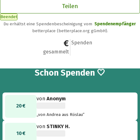
Teilen
Beendet
Du erhältst eine Spendenbescheinigung vom
Spendenempfänger
betterplace (betterplace.org gGmbH).
1.721,36 €
42
Spenden
gesammelt
42
Schon
Spenden 🤍
von
Anonym
20 €
„von Andrea aus Röslau“
von
STINKY H.
10 €