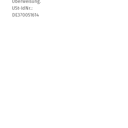
Überweisung.
USt-IdNr.:
DE370051614