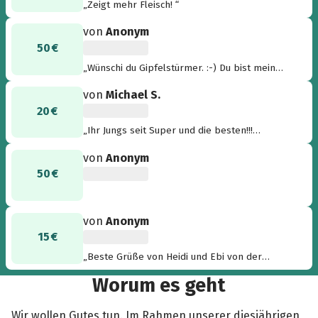
„Zeigt mehr Fleisch! “
von
Anonym
50 €
„Wünschi du Gipfelstürmer. :-) Du bist mein
Held und die Jungs machen das auch ganz
von
Michael S.
Super. Pass auf die Jungs auf und gute
20 €
Besserung an den anderen Jens.“
„Ihr Jungs seit Super und die besten!!!
Besondere Grüße und gute Besserung von
von
Anonym
hier aus an Jens ;-) Ganz liebe Grüße von der
50 €
Insel Gotland in Schweden senden euch Astrid
und Michael aus Kölle ;-)“
von
Anonym
15 €
„Beste Grüße von Heidi und Ebi von der
Edelweißspitze mit Verwandtschaft in Weimar “
Worum es geht
Wir wollen Gutes tun. Im Rahmen unserer diesjährigen