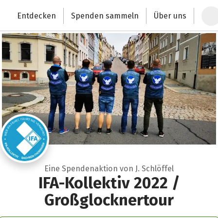
Zum Hauptinhalt springen
Erklärung zur Barrierefreiheit anzeigen
Entdecken
Spenden sammeln
Über uns
Deutschlands größte Spendenplattform
Eine Spendenaktion von J. Schlöffel
IFA-Kollektiv 2022 /
Großglocknertour