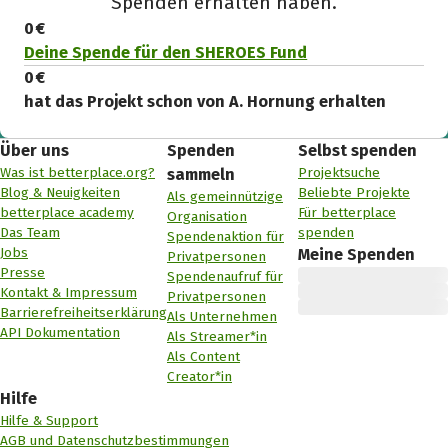
Spenden erhalten haben.
0 €
Deine Spende für den SHEROES Fund
0 €
hat das Projekt schon von A. Hornung erhalten
Über uns
Spenden
Selbst spenden
Was ist betterplace.org?
Projektsuche
sammeln
Blog & Neuigkeiten
Beliebte Projekte
Als gemeinnützige
betterplace academy
Für betterplace
Organisation
Das Team
spenden
Spendenaktion für
Jobs
Meine Spenden
Privatpersonen
Presse
Spendenaufruf für
Kontakt & Impressum
Privatpersonen
Barrierefreiheitserklärung
Als Unternehmen
API Dokumentation
Als Streamer*in
Als Content
Creator*in
Hilfe
Hilfe & Support
AGB und Datenschutzbestimmungen