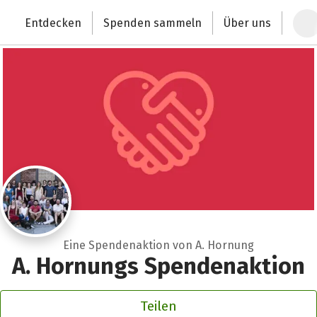
Zum Hauptinhalt springen
Erklärung zur Barrierefreiheit anzeigen
Entdecken
Spenden sammeln
Über uns
Deutschlands größte Spendenplattform
Eine Spendenaktion von A. Hornung
A. Hornungs Spendenaktion
Teilen