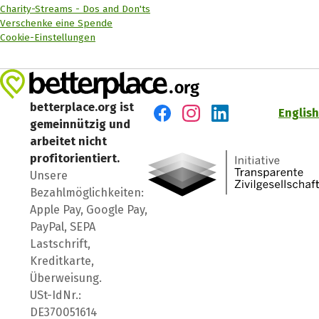
Charity-Streams - Dos and Don'ts
Verschenke eine Spende
Cookie-Einstellungen
betterplace.org ist
English
gemeinnützig und
Besuch' uns auf Facebook
Besuch' uns auf Instagr
Besuch' uns auf Lin
arbeitet nicht
profitorientiert.
Unsere
Bezahlmöglichkeiten:
Apple Pay, Google Pay,
PayPal, SEPA
Lastschrift,
Kreditkarte,
Überweisung.
USt-IdNr.:
DE370051614