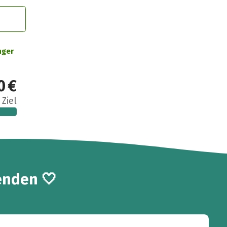
nger
0 €
 Ziel
enden 🤍