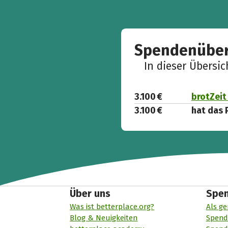
Spendenüber
In dieser Übersi
3.100 €
brotZeit 
3.100 €
hat das 
Über uns
Spe
Was ist betterplace.org?
Als ge
Blog & Neuigkeiten
Spend