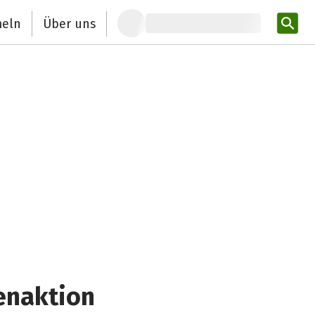
eln
Über uns
Pro
enaktion