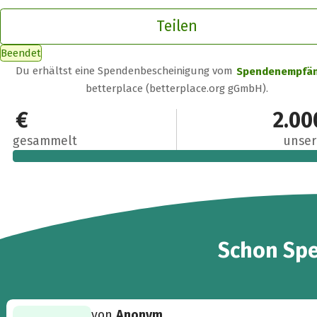
Teilen
Beendet
Du erhältst eine Spendenbescheinigung vom
Spendenempfä
betterplace (betterplace.org gGmbH).
3.100 €
2.00
gesammelt
unser
27
Schon
Sp
von
Anonym