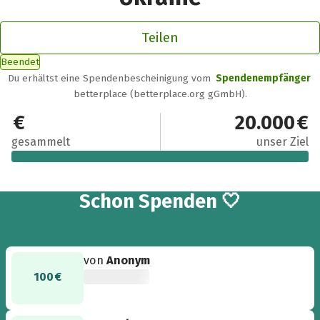
Teilen
Beendet
Du erhältst eine Spendenbescheinigung vom
Spendenempfänger
betterplace (betterplace.org gGmbH).
85.740 €
20.000 €
gesammelt
unser Ziel
1.060
Schon
Spenden 🤍
von
Anonym
100 €