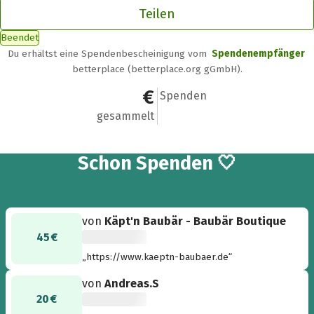
Teilen
Beendet
Du erhältst eine Spendenbescheinigung vom
Spendenempfänger
betterplace (betterplace.org gGmbH).
4.245 €
72
Spenden
gesammelt
72
Schon
Spenden 🤍
von
Käpt'n Baubär - Baubär Boutique
45 €
„https://www.kaeptn-baubaer.de“
von
Andreas.S
20 €