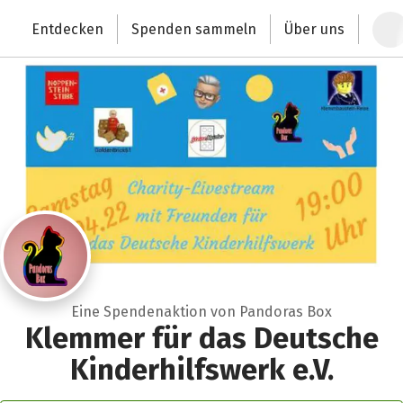
Zum Hauptinhalt springen
Erklärung zur Barrierefreiheit anzeigen
Entdecken
Spenden sammeln
Über uns
Deutschlands größte Spendenplattform
Eine Spendenaktion von Pandoras Box
Klemmer für das Deutsche
Kinderhilfswerk e.V.