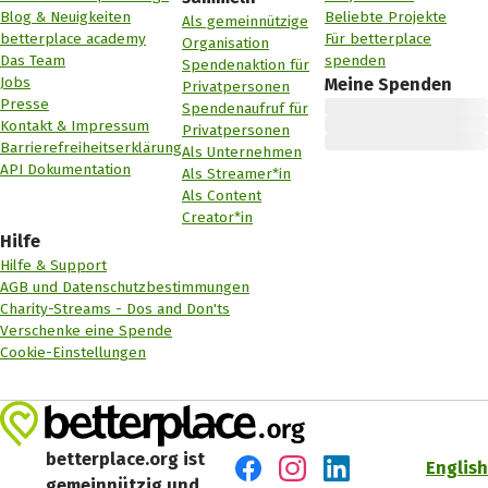
Blog & Neuigkeiten
Beliebte Projekte
Als gemeinnützige
betterplace academy
Für betterplace
Organisation
Das Team
spenden
Spendenaktion für
Jobs
Meine Spenden
Privatpersonen
Presse
Spendenaufruf für
Kontakt & Impressum
Privatpersonen
Barrierefreiheitserklärung
Als Unternehmen
API Dokumentation
Als Streamer*in
Als Content
Creator*in
Hilfe
Hilfe & Support
AGB und Datenschutzbestimmungen
Charity-Streams - Dos and Don'ts
Verschenke eine Spende
Cookie-Einstellungen
betterplace.org ist
English
gemeinnützig und