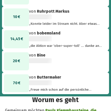
von
Ruhrpott Markus
10 €
„Konnte leider im Stream nicht. Aber etwas
möchte ich doch beitragen.“
von
bobemsland
14,45 €
„die Aktion war 'ober-super-toll' .... danke an
alle Beteiligten .... macht bitte weiter so ... “
von
Bine
20 €
von
Buttermaker
70 €
„Freue mich schon auf die persönliche
Übergabe in Wien“
Worum es geht
Gemeinsam möchten
Pauls Klemmbausteine
,
die