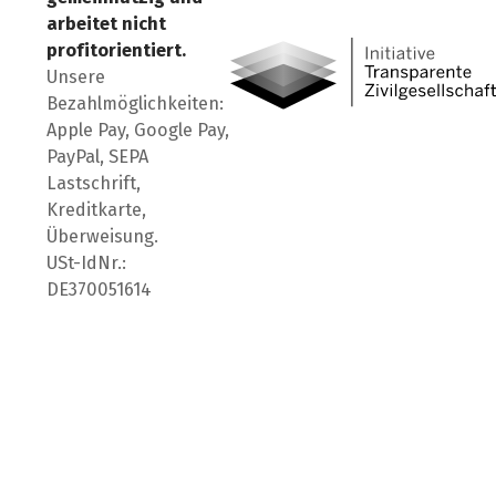
Besuch' uns auf Facebook
Besuch' uns auf Instagr
Besuch' uns auf Lin
arbeitet nicht
profitorientiert.
Unsere
Bezahlmöglichkeiten:
Apple Pay, Google Pay,
PayPal, SEPA
Lastschrift,
Kreditkarte,
Überweisung.
USt-IdNr.:
DE370051614