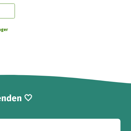
nger
enden 🤍