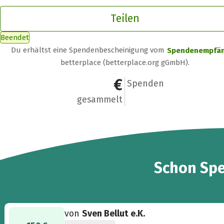
Teilen
Beendet
Du erhältst eine Spendenbescheinigung vom
Spendenempfä
betterplace (betterplace.org gGmbH).
525 €
5
Spenden
gesammelt
5
Schon
Sp
von
Sven Bellut e.K.