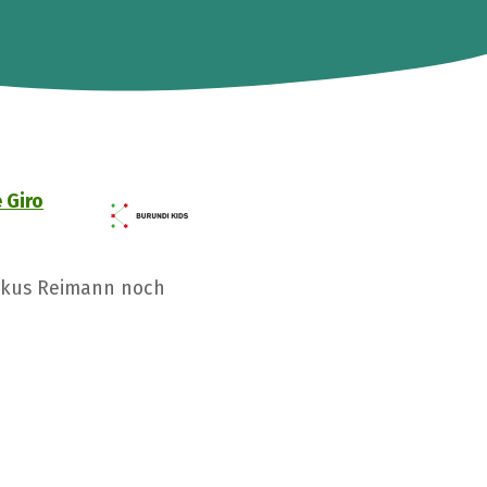
e Giro
rkus Reimann noch