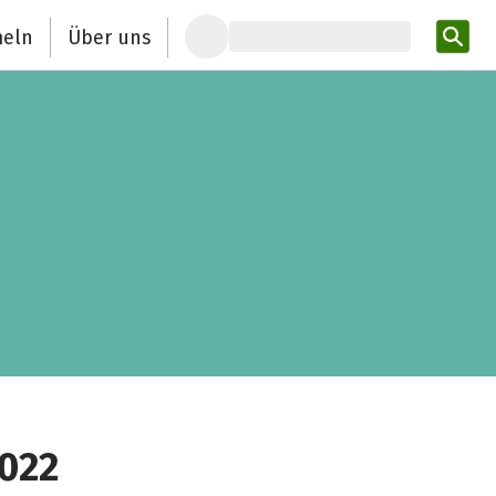
eln
Über uns
Pro
2022