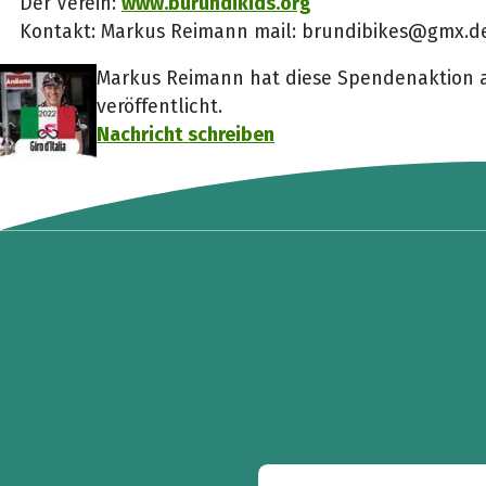
Der Verein:
www.burundikids.org
Kontakt: Markus Reimann mail: brundibikes@gmx.de 
Markus Reimann hat diese Spendenaktion a
veröffentlicht.
Nachricht schreiben