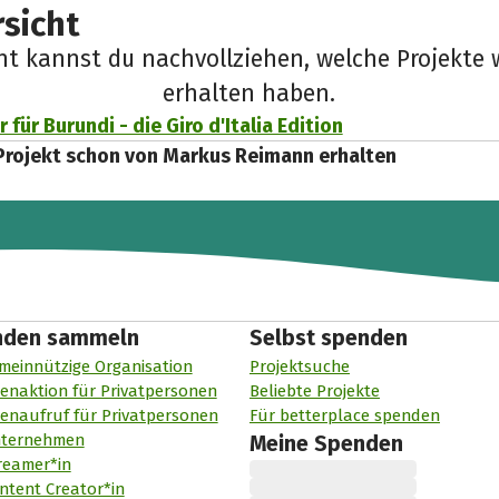
sicht
cht kannst du nachvollziehen, welche Projekte 
erhalten haben.
 für Burundi - die Giro d'Italia Edition
Projekt schon von Markus Reimann erhalten
nden sammeln
Selbst spenden
meinnützige Organisation
Projektsuche
enaktion für Privatpersonen
Beliebte Projekte
enaufruf für Privatpersonen
Für betterplace spenden
nternehmen
Meine Spenden
reamer*in
ntent Creator*in