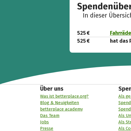
Spendenüber
In dieser Übersi
525 €
Fahrräder
525 €
hat das 
Über uns
Spe
Was ist betterplace.org?
Als ge
Blog & Neuigkeiten
Spend
betterplace academy
Spend
Das Team
Als U
Jobs
Als St
Presse
Als Co