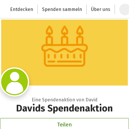
Zum Hauptinhalt springen
Erklärung zur Barrierefreiheit anzeigen
Entdecken
Spenden sammeln
Über uns
Deutschlands größte Spendenplattform
Eine Spendenaktion von David
Davids Spendenaktion
Teilen