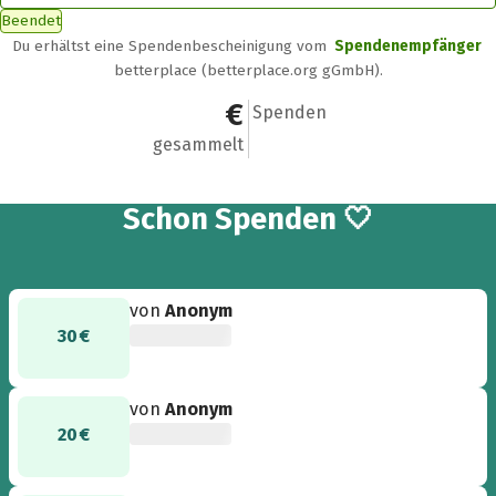
Beendet
Du erhältst eine Spendenbescheinigung vom
Spendenempfänger
betterplace (betterplace.org gGmbH).
100 €
4
Spenden
gesammelt
4
Schon
Spenden 🤍
von
Anonym
30 €
von
Anonym
20 €