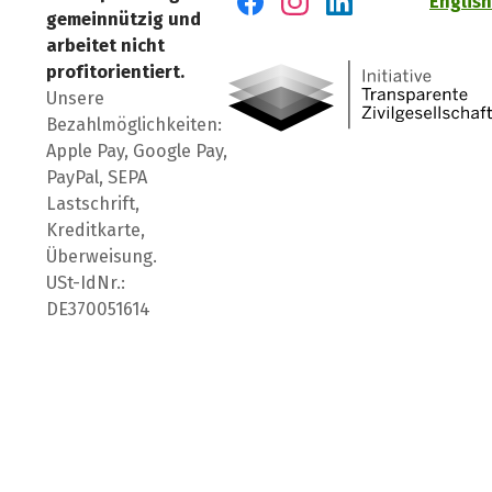
English
gemeinnützig und
Besuch' uns auf Facebook
Besuch' uns auf Instagr
Besuch' uns auf Lin
arbeitet nicht
profitorientiert.
Unsere
Bezahlmöglichkeiten:
Apple Pay, Google Pay,
PayPal, SEPA
Lastschrift,
Kreditkarte,
Überweisung.
USt-IdNr.:
DE370051614