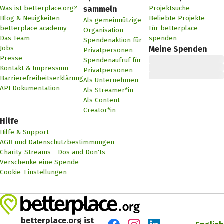
Was ist betterplace.org?
Projektsuche
sammeln
Blog & Neuigkeiten
Beliebte Projekte
Als gemeinnützige
betterplace academy
Für betterplace
Organisation
Das Team
spenden
Spendenaktion für
Jobs
Meine Spenden
Privatpersonen
Presse
Spendenaufruf für
Kontakt & Impressum
Privatpersonen
Barrierefreiheitserklärung
Als Unternehmen
API Dokumentation
Als Streamer*in
Als Content
Creator*in
Hilfe
Hilfe & Support
AGB und Datenschutzbestimmungen
Charity-Streams - Dos and Don'ts
Verschenke eine Spende
Cookie-Einstellungen
betterplace.org ist