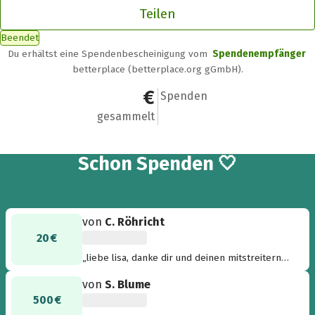
Teilen
Beendet
Du erhältst eine Spendenbescheinigung vom
Spendenempfänger
betterplace (betterplace.org gGmbH).
520 €
2
Spenden
gesammelt
2
Schon
Spenden 🤍
von
C. Röhricht
20 €
„liebe lisa, danke dir und deinen mitstreitern
für diese aktion“
von
S. Blume
500 €