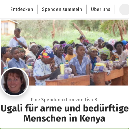
Zum Hauptinhalt springen
Erklärung zur Barrierefreiheit anzeigen
Entdecken
Spenden sammeln
Über uns
Deutschlands größte Spendenplattform
Eine Spendenaktion von Lisa B.
Ugali für arme und bedürftige
Menschen in Kenya