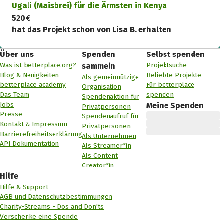
Ugali (Maisbrei) für die Ärmsten in Kenya
520 €
hat das Projekt schon von Lisa B. erhalten
Über uns
Spenden
Selbst spenden
Was ist betterplace.org?
Projektsuche
sammeln
Blog & Neuigkeiten
Beliebte Projekte
Als gemeinnützige
betterplace academy
Für betterplace
Organisation
Das Team
spenden
Spendenaktion für
Jobs
Meine Spenden
Privatpersonen
Presse
Spendenaufruf für
Kontakt & Impressum
Privatpersonen
Barrierefreiheitserklärung
Als Unternehmen
API Dokumentation
Als Streamer*in
Als Content
Creator*in
Hilfe
Hilfe & Support
AGB und Datenschutzbestimmungen
Charity-Streams - Dos and Don'ts
Verschenke eine Spende