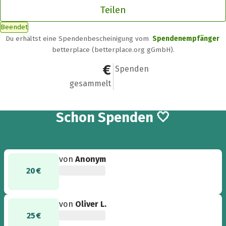
Teilen
Beendet
Du erhältst eine Spendenbescheinigung vom
Spendenempfänger
betterplace (betterplace.org gGmbH).
120 €
5
Spenden
gesammelt
5
Schon
Spenden 🤍
von
Anonym
20 €
von
Oliver L.
25 €