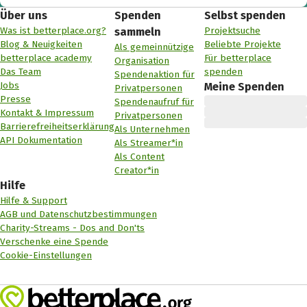
Über uns
Spenden
Selbst spenden
Was ist betterplace.org?
Projektsuche
sammeln
Blog & Neuigkeiten
Beliebte Projekte
Als gemeinnützige
betterplace academy
Für betterplace
Organisation
Das Team
spenden
Spendenaktion für
Jobs
Meine Spenden
Privatpersonen
Presse
Spendenaufruf für
Kontakt & Impressum
Privatpersonen
Barrierefreiheitserklärung
Als Unternehmen
API Dokumentation
Als Streamer*in
Als Content
Creator*in
Hilfe
Hilfe & Support
AGB und Datenschutzbestimmungen
Charity-Streams - Dos and Don'ts
Verschenke eine Spende
Cookie-Einstellungen