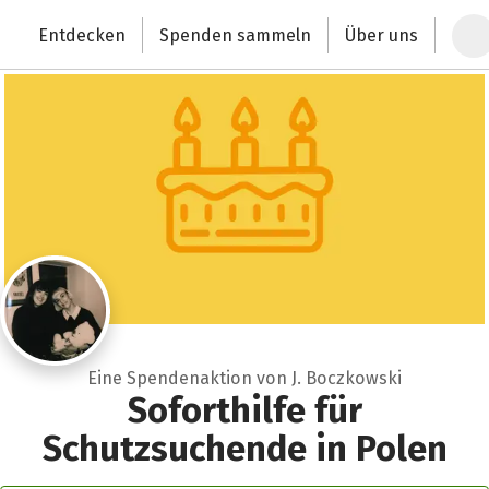
Zum Hauptinhalt springen
Erklärung zur Barrierefreiheit anzeigen
Entdecken
Spenden sammeln
Über uns
Deutschlands größte Spendenplattform
Eine Spendenaktion von J. Boczkowski
Soforthilfe für
Schutzsuchende in Polen