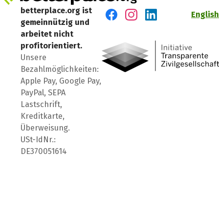
betterplace.org ist
English
gemeinnützig und
Besuch' uns auf Facebook
Besuch' uns auf Instagr
Besuch' uns auf Lin
arbeitet nicht
profitorientiert.
Unsere
Bezahlmöglichkeiten:
Apple Pay, Google Pay,
PayPal, SEPA
Lastschrift,
Kreditkarte,
Überweisung.
USt-IdNr.:
DE370051614