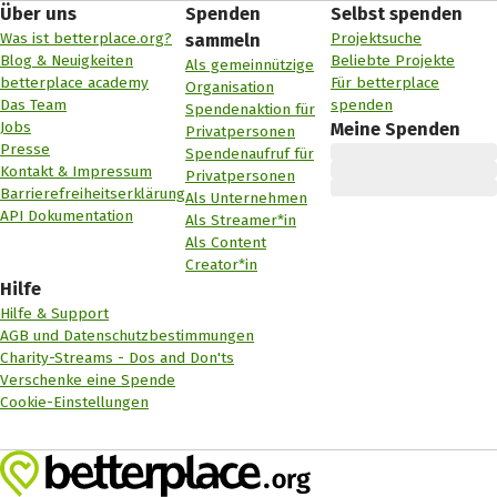
Über uns
Spenden
Selbst spenden
Was ist betterplace.org?
Projektsuche
sammeln
Blog & Neuigkeiten
Beliebte Projekte
Als gemeinnützige
betterplace academy
Für betterplace
Organisation
Das Team
spenden
Spendenaktion für
Jobs
Meine Spenden
Privatpersonen
Presse
Spendenaufruf für
Kontakt & Impressum
Privatpersonen
Barrierefreiheitserklärung
Als Unternehmen
API Dokumentation
Als Streamer*in
Als Content
Creator*in
Hilfe
Hilfe & Support
AGB und Datenschutzbestimmungen
Charity-Streams - Dos and Don'ts
Verschenke eine Spende
Cookie-Einstellungen