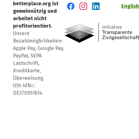
betterplace.org ist
English
gemeinnützig und
Besuch' uns auf Facebook
Besuch' uns auf Instagr
Besuch' uns auf Lin
arbeitet nicht
profitorientiert.
Unsere
Bezahlmöglichkeiten:
Apple Pay, Google Pay,
PayPal, SEPA
Lastschrift,
Kreditkarte,
Überweisung.
USt-IdNr.:
DE370051614