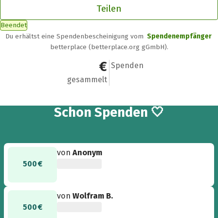
Teilen
Beendet
Du erhältst eine Spendenbescheinigung vom
Spendenempfänger
betterplace (betterplace.org gGmbH).
2.415 €
15
Spenden
gesammelt
15
Schon
Spenden 🤍
von
Anonym
500 €
von
Wolfram B.
500 €