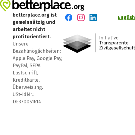
betterplace.org ist
English
gemeinnützig und
Besuch' uns auf Facebook
Besuch' uns auf Instagr
Besuch' uns auf Lin
arbeitet nicht
profitorientiert.
Unsere
Bezahlmöglichkeiten:
Apple Pay, Google Pay,
PayPal, SEPA
Lastschrift,
Kreditkarte,
Überweisung.
USt-IdNr.:
DE370051614