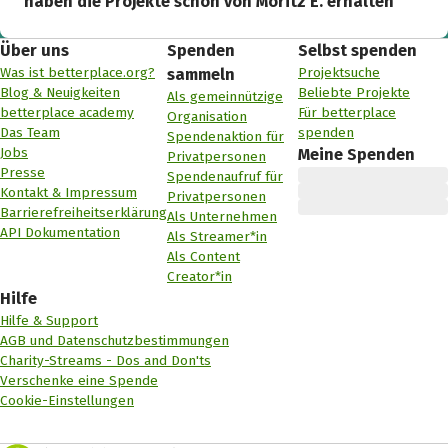
haben die Projekte schon von Moritz E. erhalten
Über uns
Spenden
Selbst spenden
Was ist betterplace.org?
Projektsuche
sammeln
Blog & Neuigkeiten
Beliebte Projekte
Als gemeinnützige
betterplace academy
Für betterplace
Organisation
Das Team
spenden
Spendenaktion für
Jobs
Meine Spenden
Privatpersonen
Presse
Spendenaufruf für
Kontakt & Impressum
Privatpersonen
Barrierefreiheitserklärung
Als Unternehmen
API Dokumentation
Als Streamer*in
Als Content
Creator*in
Hilfe
Hilfe & Support
AGB und Datenschutzbestimmungen
Charity-Streams - Dos and Don'ts
Verschenke eine Spende
Cookie-Einstellungen