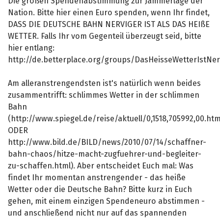
Die großen Spendenabstimmung zur Jammerlage der
Nation. Bitte hier einen Euro spenden, wenn Ihr findet,
DASS DIE DEUTSCHE BAHN NERVIGER IST ALS DAS HEIßE
WETTER. Falls Ihr vom Gegenteil überzeugt seid, bitte
hier entlang:
http://de.betterplace.org/groups/DasHeisseWetterIstNe
Am alleranstrengendsten ist's natürlich wenn beides
zusammentrifft: schlimmes Wetter in der schlimmen
Bahn
(http://www.spiegel.de/reise/aktuell/0,1518,705992,00.htm
ODER
http://www.bild.de/BILD/news/2010/07/14/schaffner-
bahn-chaos/hitze-macht-zugfuehrer-und-begleiter-
zu-schaffen.html). Aber entscheidet Euch mal: Was
findet Ihr momentan anstrengender - das heiße
Wetter oder die Deutsche Bahn? Bitte kurz in Euch
gehen, mit einem einzigen Spendeneuro abstimmen -
und anschließend nicht nur auf das spannenden