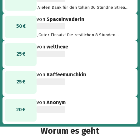
„Vielen Dank für den tollen 36 Stundne Stream.
4 Stunden schaffen wir auch noch! <3“
von
Spaceinvaderin
50 €
„Guter Einsatz! Die restlichen 8 Stunden
schaffst du auch noch! :) “
von
welthexe
25 €
von
Kaffeemunchkin
25 €
von
Anonym
20 €
Worum es geht