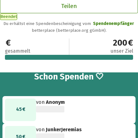
Teilen
Beendet
Du erhältst eine Spendenbescheinigung vom
Spendenempfänger
betterplace (betterplace.org gGmbH).
220 €
200 €
gesammelt
unser Ziel
7
Schon
Spenden 🤍
von
Anonym
45 €
von
JunkerJeremias
50 €