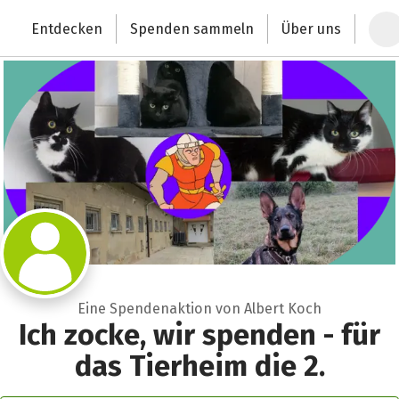
Zum Hauptinhalt springen
Erklärung zur Barrierefreiheit anzeigen
Entdecken
Spenden sammeln
Über uns
Deutschlands größte Spendenplattform
Eine Spendenaktion von Albert Koch
Ich zocke, wir spenden - für
das Tierheim die 2.