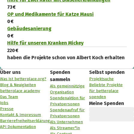
73 €
OP und Medikamente für Katze Mausi
0 €
Gebäudesanierung
0 €
Hilfe für unseren Kranken Mickey
220 €
haben die Projekte schon von Albert Koch erhalten
Über uns
Spenden
Selbst spenden
Was ist betterplace.org?
Projektsuche
sammeln
Blog & Neuigkeiten
Beliebte Projekte
Als gemeinnützige
betterplace academy
Für betterplace
Organisation
Das Team
spenden
Spendenaktion für
Jobs
Meine Spenden
Privatpersonen
Presse
Spendenaufruf für
Kontakt & Impressum
Privatpersonen
Barrierefreiheitserklärung
Als Unternehmen
API Dokumentation
Als Streamer*in
Als Content