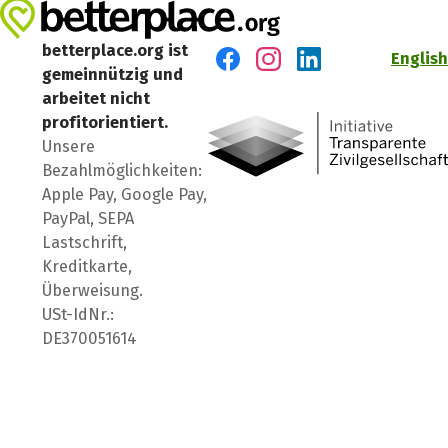
betterplace.org ist
English
gemeinnützig und
Besuch' uns auf Facebook
Besuch' uns auf Instagr
Besuch' uns auf Lin
arbeitet nicht
profitorientiert.
Unsere
Bezahlmöglichkeiten:
Apple Pay, Google Pay,
PayPal, SEPA
Lastschrift,
Kreditkarte,
Überweisung.
USt-IdNr.:
DE370051614