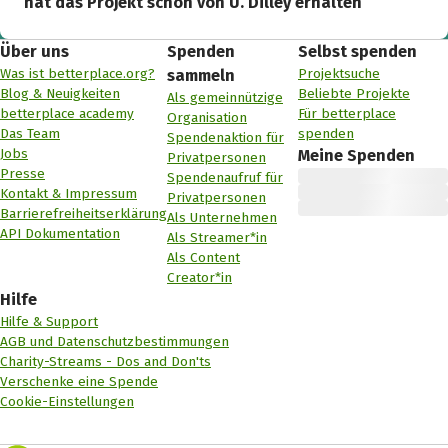
hat das Projekt schon von U. Dilley erhalten
Über uns
Spenden
Selbst spenden
Was ist betterplace.org?
Projektsuche
sammeln
Blog & Neuigkeiten
Beliebte Projekte
Als gemeinnützige
betterplace academy
Für betterplace
Organisation
Das Team
spenden
Spendenaktion für
Jobs
Meine Spenden
Privatpersonen
Presse
Spendenaufruf für
Kontakt & Impressum
Privatpersonen
Barrierefreiheitserklärung
Als Unternehmen
API Dokumentation
Als Streamer*in
Als Content
Creator*in
Hilfe
Hilfe & Support
AGB und Datenschutzbestimmungen
Charity-Streams - Dos and Don'ts
Verschenke eine Spende
Cookie-Einstellungen