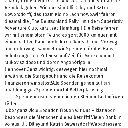
Charity Projekt vom 02.10-10.10.2021 auf die Straßen der
Republik gehen. Wir, das sindUlli Dilley und Katrin
Bewersdorff, das Team Kleine Lachmöwe.Wir fahren
diesmal die „The Deutschland Rally“ mit dem Superlativ
Adventure Club, kurz „sac Hamburg“! Die Reise fahren
wir mit einem alten T4 und es geht 3000 km quer, mit
einem echten Raodbook durch Deutschland. Vorweg
und unterwegs sammeln wir Spenden für das Haus
Schutzengel, ein Zuhause auf Zeit für Menschen mit
Mukoviszidose und deren Angehörige in
Hannover.Ganz wichtig, deswegen hier nochmal
erwähnt, die Startgebühr und die Reisekosten
finanzieren wir selbst!Alle Spenden gehen auf ein
unabhängiges Spendenportal:Betterplace.org
..........Spendendosen stehen in den Kleinen Lachmöwen
Läden.
Über ganz viele Spenden freuen wir uns – klar,aber
besonders die Menschen die es betrifft! Vielen Dank in
Voraus !Ulli Dilleyund Katrin BewersdorffWebadressen: